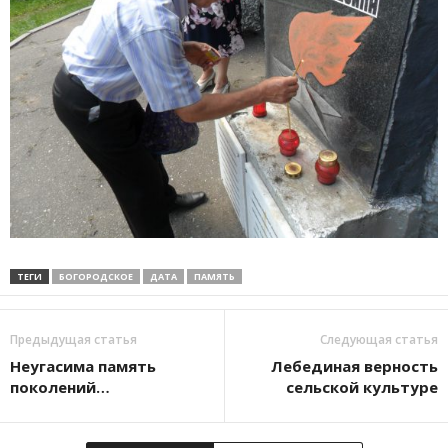
ТЕГИ
БОГОРОДСКОЕ
ДАТА
ПАМЯТЬ
Предыдущая статья
Следующая статья
Неугасима память
Лебединая верность
поколений…
сельской культуре