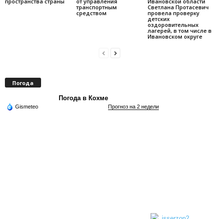
пространства страны
от управления
Ивановской области
транспортным
Светлана Протасевич
средством
провела проверку
детских
оздоровительных
лагерей, в том числе в
Ивановском округе
Погода
Погода в Кохме
Gismeteo
Прогноз на 2 недели