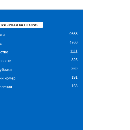
ПУЛЯРНАЯ КАТЕГОРИЯ
9653
сти
4760
а
1111
ство
825
овости
369
убрики
191
ий номер
158
вления