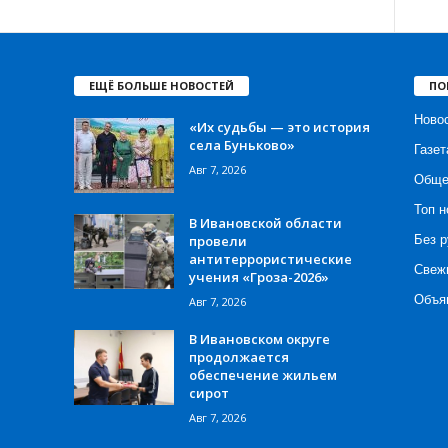
ЕЩЁ БОЛЬШЕ НОВОСТЕЙ
ПО
Ново
«Их судьбы — это история
села Буньково»
Газет
Авг 7, 2026
Обще
Топ н
В Ивановской области
провели
Без р
антитеррористические
Свеж
учения «Гроза-2026»
Объя
Авг 7, 2026
В Ивановском округе
продолжается
обеспечение жильем
сирот
Авг 7, 2026