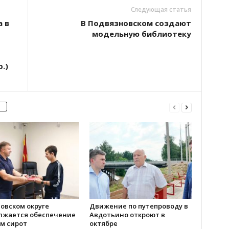
Следующая статья
 в
В Подвязновском создают
модельную библиотеку
.)
овском округе
Движение по путепроводу в
лжается обеспечение
Авдотьино откроют в
м сирот
октябре