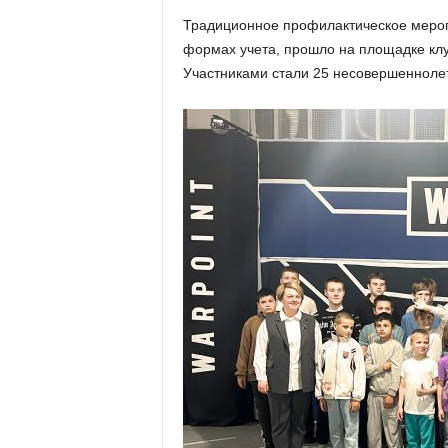
х
Традиционное профилактическое мероп
м
формах учета, прошло на площадке клу
а
,
Участниками стали 25 несовершеннолет
И
в
а
н
о
в
с
к
и
й
о
к
р
у
г
И
в