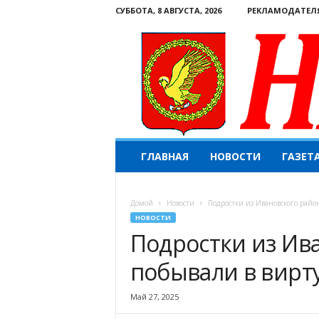
СУББОТА, 8 АВГУСТА, 2026
РЕКЛАМОДАТЕЛ
Н
ГЛАВНАЯ
НОВОСТИ
ГАЗЕТ
а
ш
е
Домой
Новости
Подростки из Ивановского райо
с
НОВОСТИ
л
Подростки из Ив
о
в
побывали в вирт
о
.
К
Май 27, 2025
о