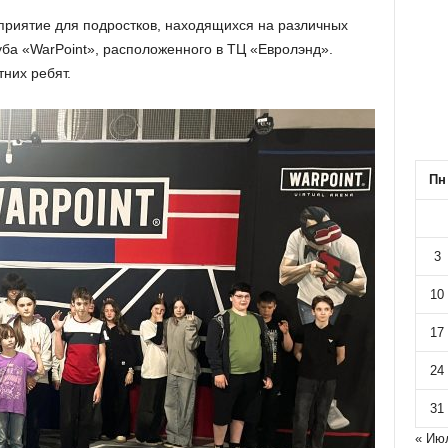
риятие для подростков, находящихся на различных
ба «WarPoint», расположенного в ТЦ «Евролэнд».
них ребят.
Пн
3
10
17
24
31
« Ию