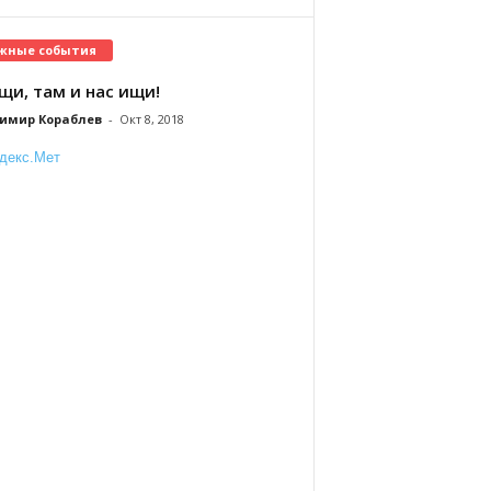
жные события
щи, там и нас ищи!
имир Кораблев
-
Окт 8, 2018