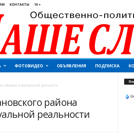
ЯМ
КОНТАКТЫ
16 +
А
ФОТОВИДЕО
ОБЪЯВЛЕНИЯ
ПОДПИСКА
К
По
на побывали в виртуальной реальности
Gi
ановского района
уальной реальности