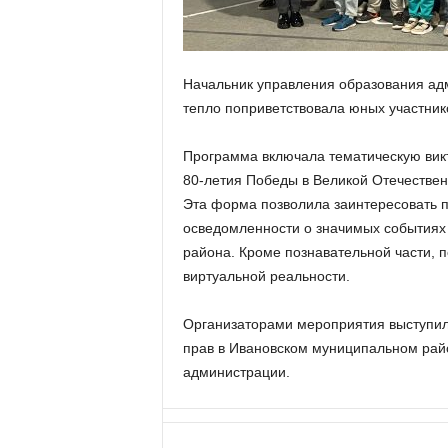
а
н
о
в
Начальник управления образования ад
с
к
тепло поприветствовала юных участнико
о
й
Программа включала тематическую вик
о
80-летия Победы в Великой Отечествен
б
Эта форма позволила заинтересовать п
л
осведомленности о значимых событиях
а
района. Кроме познавательной части, 
с
т
виртуальной реальности.
и
Организаторами мероприятия выступил
прав в Ивановском муниципальном рай
администрации.