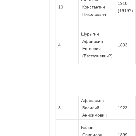
1910
10
Константин
(1919?)
Николаевич
Шурыгин
Афанасий
4
1893
Евтеевич
(Евстахиевич?)
Афанасьев
3
Василий
1923
Анисимович
Белов
Спиридон
1899