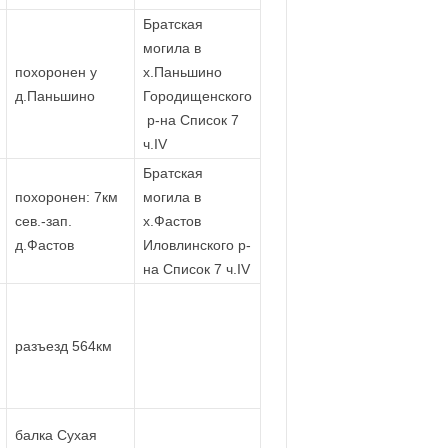
Братская
могила в
похоронен у
х.Паньшино
д.Паньшино
Городищенского
р-на Список 7
ч.IV
Братская
похоронен: 7км
могила в
сев.-зап.
х.Фастов
д.Фастов
Иловлинского р-
на Список 7 ч.IV
разъезд 564км
балка Сухая