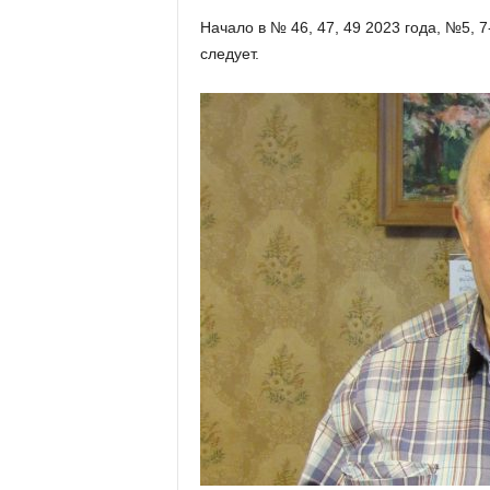
х
Начало в № 46, 47, 49 2023 года, №5, 7
м
следует.
а
,
И
в
а
н
о
в
с
к
и
й
о
к
р
у
г
И
в