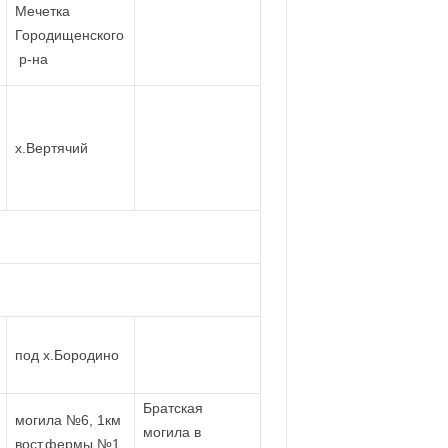
Мечетка
Городищенского
р-на
х.Вертячий
под х.Бородино
Братская
могила №6, 1км
могила в
вост.фермы №1