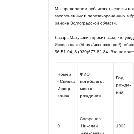
а
н
Мы продолжаем публиковать списки пог
о
захороненных и перезахороненных в бр
в
района Волгоградской области.
с
к
Лазарь Матусович просит всех, кто ув
о
й
Иссерзона» (https://иссерзон.рф/), об
о
56-51-04, 8 (920)677-82-84. Это поможе
б
л
а
Номер
ФИО
с
Год
«Списка
погибшего,
т
рожде-
и
Иссер-
место
ния
зона»
рождения
Сафронов
9
Николай
1903
Алексеевич