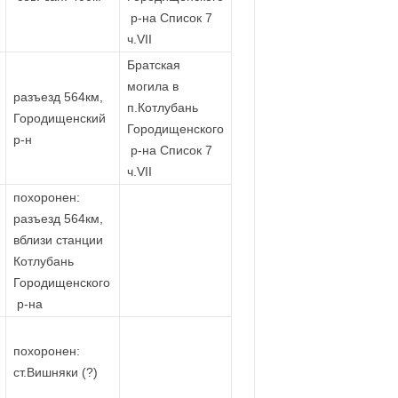
р-на Список 7
ч.VII
Братская
могила в
разъезд 564км,
п.Котлубань
Городищенский
Городищенского
р-н
р-на Список 7
ч.VII
похоронен:
разъезд 564км,
вблизи станции
Котлубань
Городищенского
р-на
похоронен:
ст.Вишняки (?)