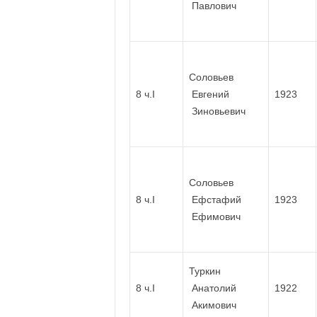
Павлович
Соловьев
8 ч.I
Евгений
1923
Зиновьевич
Соловьев
8 ч.I
Ефстафий
1923
Ефимович
Туркин
8 ч.I
Анатолий
1922
Акимович