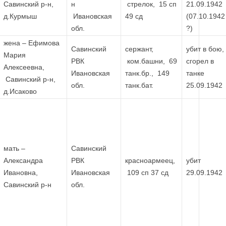
Савинский р-н,
н
стрелок, 15 сп
21.09.1942
д.Курмыш
Ивановская
49 сд
(07.10.1942
обл.
?)
жена – Ефимова
Савинский
сержант,
убит в бою,
Мария
РВК
ком.башни, 69
сгорел в
Алексеевна,
Ивановская
танк.бр., 149
танке
Савинский р-н,
обл.
танк.бат.
25.09.1942
д.Исаково
мать –
Савинский
Александра
РВК
красноармеец,
убит
Ивановна,
Ивановская
109 сп 37 сд
29.09.1942
Савинский р-н
обл.