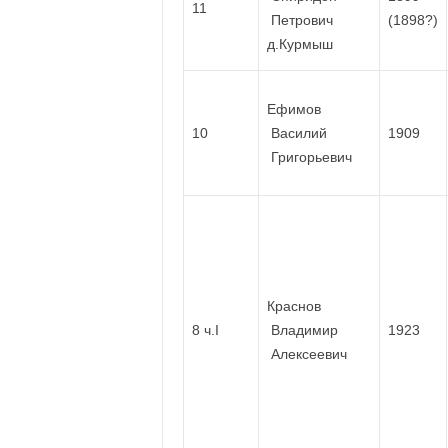
11
Петрович
(1898?)
д.Курмыш
Ефимов
10
Василий
1909
Григорьевич
Краснов
8 ч.I
Владимир
1923
Алексеевич