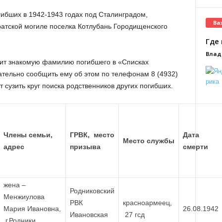
ибших в 1942-1943 годах под Сталинградом,
Ва
атской могиле поселка Котлубань Городищенского
Где 
Влад
идит знакомую фамилию погибшего в «Списках
язательно сообщить ему об этом по телефонам 8 (4932)
т сузить круг поиска родственников других погибших.
Члены семьи,
ГРВК, место
Дата
Место службы
адрес
призыва
смерти
жена –
Родниковский
Менжиулова
РВК
красноармеец,
Мария Ивановна,
26.08.1942
Ивановская
27 гсд
г.Родники,