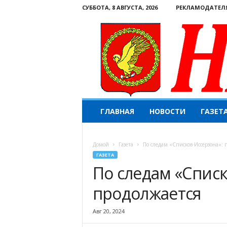
СУББОТА, 8 АВГУСТА, 2026
РЕКЛАМОДАТЕЛ
Н
ГЛАВНАЯ
НОВОСТИ
ГАЗЕТ
а
ш
е
Домой
Газета
По следам «Списков Иссерзона»: 
с
ГАЗЕТА
л
По следам «Списк
о
в
продолжается
о
.
К
Авг 20, 2024
о