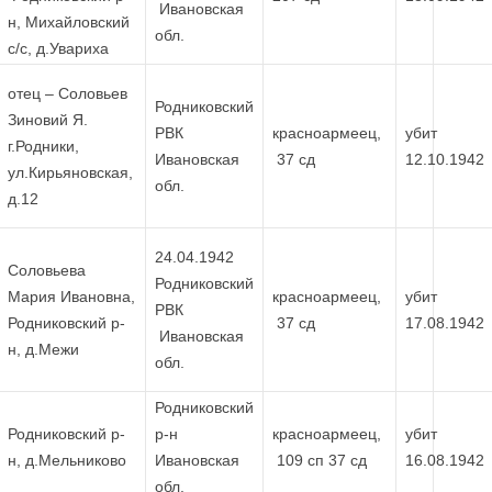
Ивановская
н, Михайловский
обл.
с/с, д.Увариха
отец – Соловьев
Родниковский
Зиновий Я.
РВК
красноармеец,
убит
г.Родники,
Ивановская
37 сд
12.10.1942
ул.Кирьяновская,
обл.
д.12
24.04.1942
Соловьева
Родниковский
Мария Ивановна,
красноармеец,
убит
РВК
Родниковский р-
37 сд
17.08.1942
Ивановская
н, д.Межи
обл.
Родниковский
Родниковский р-
р-н
красноармеец,
убит
н, д.Мельниково
Ивановская
109 сп 37 сд
16.08.1942
обл.