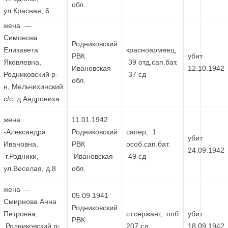
обл.
ул.Красная, 6
жена —
Симонова
Родниковский
Елизавета
красноармеец,
РВК
убит
Яковлевна,
39 отд.сап.бат.
Ивановская
12.10.1942
Родниковский р-
37 сд
обл.
н, Мельчихинский
с/с, д.Андрониха
жена
11.01.1942
-Александра
Родниковский
сапер, 1
убит
Ивановна,
РВК
особ.сап.бат.
24.09.1942
г.Родники,
Ивановская
49 сд
ул.Веселая, д.8
обл.
жена —
05.09.1941
Смирнова Анна
Родниковский
Петровна,
ст.сержант, опб
убит
РВК
Родниковский р-
207 сд
18.09.1942