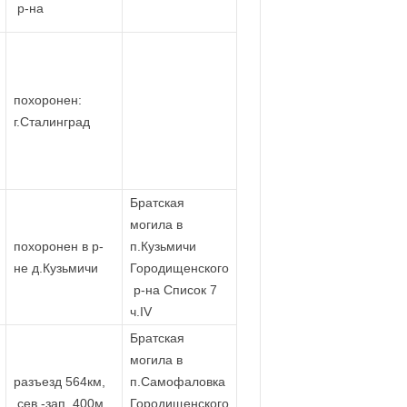
р-на
похоронен:
г.Сталинград
Братская
могила в
похоронен в р-
п.Кузьмичи
не д.Кузьмичи
Городищенского
р-на Список 7
ч.IV
Братская
могила в
разъезд 564км,
п.Самофаловка
сев.-зап. 400м
Городищенского