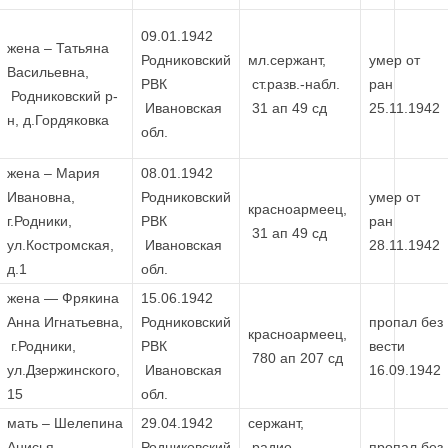
09.01.1942
жена – Татьяна
Родниковский
мл.сержант,
умер от
Васильевна,
РВК
ст.разв.-набл.
ран
Родниковский р-
Ивановская
31 ап 49 сд
25.11.1942
н, д.Гордяковка
обл.
жена – Мария
08.01.1942
Ивановна,
Родниковский
умер от
красноармеец,
г.Родники,
РВК
ран
31 ап 49 сд
ул.Костромская,
Ивановская
28.11.1942
д.1
обл.
жена — Фрякина
15.06.1942
Анна Игнатьевна,
Родниковский
пропал без
красноармеец,
г.Родники,
РВК
вести
780 ап 207 сд
ул.Дзержинского,
Ивановская
16.09.1942
15
обл.
мать – Шелепина
29.04.1942
сержант,
Анисья
Родниковский
радио-
пропал без