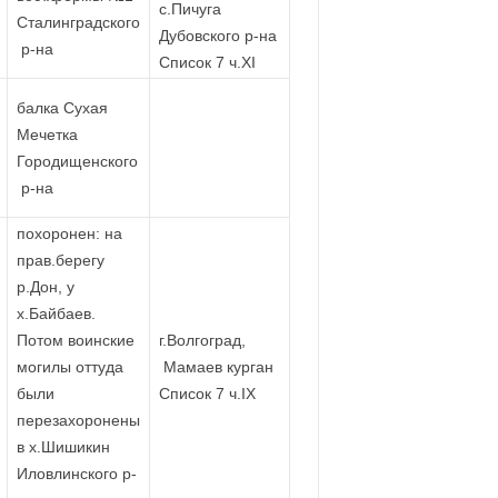
с.Пичуга
Сталинградского
Дубовского р-на
р-на
Список 7 ч.XI
балка Сухая
Мечетка
Городищенского
р-на
похоронен: на
прав.берегу
р.Дон, у
х.Байбаев.
Потом воинские
г.Волгоград,
могилы оттуда
Мамаев курган
были
Список 7 ч.IX
перезахоронены
в х.Шишикин
Иловлинского р-