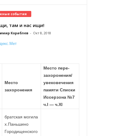
жные события
щи, там и нас ищи!
имир Кораблев
-
Окт 8, 2018
Место пере-
захоронения/
Место
увековечения
захоронения
памяти Списки
Иссерзона №7
ч.
I
— ч.
XI
братская могила
х.Паньшино
Городищенского