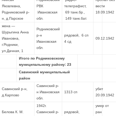
Яковлевна,
РВК
телеграфист,
вести
Родниковский р-
Ивановская
69 танк.бр.,
18.09.1942
н, д.Парское
обл.
149 танк.бат.
жена —
Родниковский
Шурыгина Анна
р-н
рядовой, 6 сп
Ивановна,
09.12.1942
Ивановская
4 сд
г.Родники,
обл.
ул.Дачная, 1
Итого по Родниковскому
муниципальному району: 23
Савинский муниципальный
район
Савинский р-
Савинский р-н,
убит
н Ивановская
1313 сп
д.Карпово
20.09.1942
обл.
1942г.
умер от
Белова К. М.
Савинский р-
рядовой,
ран