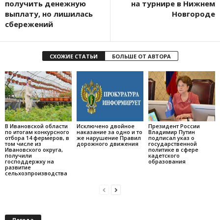
получить денежную
на турнире в Нижнем
выплату, но лишилась
Новгороде
сбережений
СХОЖИЕ СТАТЬИ
БОЛЬШЕ ОТ АВТОРА
В Ивановской области
Исключено двойное
Президент России
по итогам конкурсного
наказание за одно и то
Владимир Путин
отбора 14 фермеров, в
же нарушение Правил
подписал указ о
том числе из
дорожного движения
государственной
Ивановского округа,
политике в сфере
получили
кадетского
господдержку на
образования
развитие
сельхозпроизводства
Погода