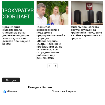
Организация
Станислав
Житель Ивановского
складировала
Воскресенский о
округа осуждён за
спиленные ветки
поддержке
хранение и покушение
деревьев во дворе
предпринимателей в
на сбыт наркотических
жилого дома и на
ситуации с
средств
детской площадке в
«Вайлдберриз»:
Кохме
«Одни, наедине с
проблемами вы не
останетесь, все
сосредоточенно
работают над
решениями»
Погода
Погода в Кохме
Gismeteo
Прогноз на 2 недели