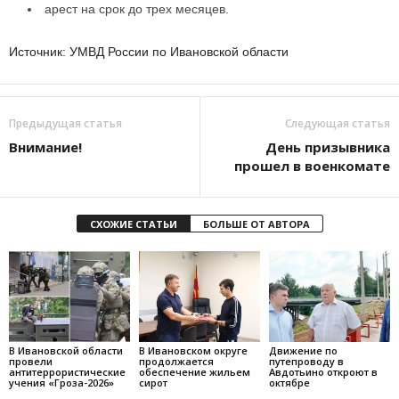
арест на срок до трех месяцев.
Источник: УМВД России по Ивановской области
Предыдущая статья
Следующая статья
Внимание!
День призывника
прошел в военкомате
СХОЖИЕ СТАТЬИ
БОЛЬШЕ ОТ АВТОРА
В Ивановской области
В Ивановском округе
Движение по
провели
продолжается
путепроводу в
антитеррористические
обеспечение жильем
Авдотьино откроют в
учения «Гроза-2026»
сирот
октябре