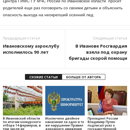
Центра ГИМС ГУ МЧС России по Ивановской области просит
родителей еще раз поговорить со своими детьми и объяснить
опасность выхода на неокрепший осенний лед.
Предыдущая статья
Следующая статья
Ивановскому аэроклубу
В Иванове Росгвардия
исполнилось 90 лет
взяла под охрану
бригады скорой помощи
СХОЖИЕ СТАТЬИ
БОЛЬШЕ ОТ АВТОРА
В Ивановской области
Исключено двойное
Президент России
по итогам конкурсного
наказание за одно и то
Владимир Путин
отбора 14 фермеров, в
же нарушение Правил
подписал указ о
том числе из
дорожного движения
государственной