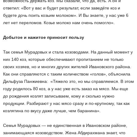
возможность держать коз. Мы сказали, что да, есть. А он и
ответил: «Вот у вас и будет результат, если заведёте коз и
будете дочь поить козьим молоком». И Вы знаете, у нас уже 6
лет нет переломов. Козье молоко нам очень помогло».
Добытое и нажитое приносит пользу
Так семья Мурадовых и стала козоводами. На данный момент у
них 140 коз, которые обеспечивают пропитанием не только
своих хозяев, но и многих других жителей Ивановского района.
Как они справляются с таким количеством «голов», объяснила
Дильфуза Панжиевна: «Тяжело это, но мы справляемся. В этом
году родилось 80 коз, а у нас уже есть заказ на мясо. Мы еще
до рождения козлят записываем, кому и сколько нужно
продукции. Разбирают у нас мясо сразу и по-крупному, так как
козлятина по вкусу даже лучше, чем баранина».
Семья Мурадовых — не единственная в Ивановском районе,
занимающаяся козоводством. Жена Абдирахмана знает, что