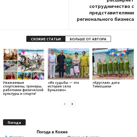
сотрудничество с
представителями
регионального бизнеса
СХОЖИЕ СТАТЬИ
БОЛЬШЕ ОТ АВТОРА
Уважаемые
«Их судьбы — это
«Круглая» дата
спортсмены, тренеры,
история села
Тимошихи
работники физической
Буньково»
культуры и спорта!
Погода
Погода в Кохме