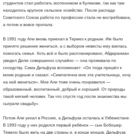
студентом стал работать зоотехником в Куликове, так как там
находилось крупное сельское хозяйство. После распада
Советского Союза работа по профессии стала не востребована,
а потом и вовсе пропала.
В 1991 году Али вновь приехал в Термез к родным. Им было
принято решение жениться, а с выбором невесты ему взялась
помогать семья. Хоть всё и было распланировано, Абдирахман
увидел Дилю совершенно случайно — она проживала по
соседству. Сама Дильфуза вспоминает: «Он тогда пришёл к
моим родным и сказал: «Симпатична мне эта учительница, хочу
на ней жениться». Мне Али тоже очень понравился —
образованный, воспитанный, добрый и хороший. От природы
такой мягкий человек. Так что спустя год после знакомства мы
сыграли свадьбу».
Потом Али уехал в Россию, а Дильфуза осталась в Узбекистане.
В 1993 году у них родился первый ребёнок — сын Бобошер.
Тяжело было жить на две страны и, в конце концов, Дильфуза