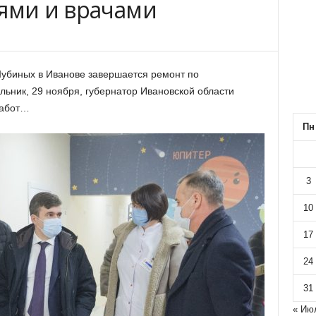
лями и врачами
Шубиных в Иванове завершается ремонт по
ьник, 29 ноября, губернатор Ивановской области
работ…
Пн
3
10
17
24
31
« Ию