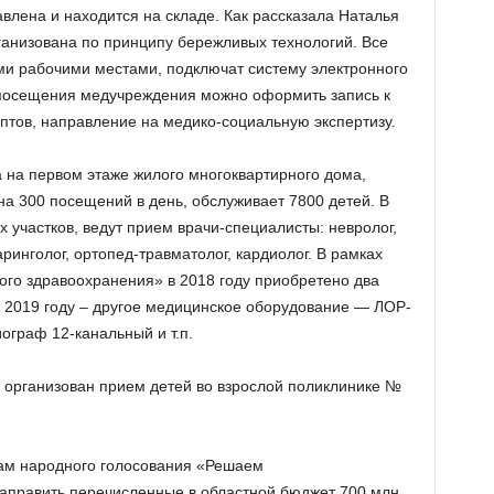
влена и находится на складе. Как рассказала Наталья
ганизована по принципу бережливых технологий. Все
ми рабочими местами, подключат систему электронного
 посещения медучреждения можно оформить запись к
ептов, направление на медико-социальную экспертизу.
на первом этаже жилого многоквартирного дома,
 на 300 посещений в день, обслуживает 7800 детей. В
х участков, ведут прием врачи-специалисты: невролог,
ринголог, ортопед-травматолог, кардиолог. В рамках
ого здравоохранения» в 2018 году приобретено два
в 2019 году – другое медицинское оборудование — ЛОР-
ограф 12-канальный и т.п.
 организован прием детей во взрослой поликлинике №
огам народного голосования «Решаем
направить перечисленные в областной бюджет 700 млн