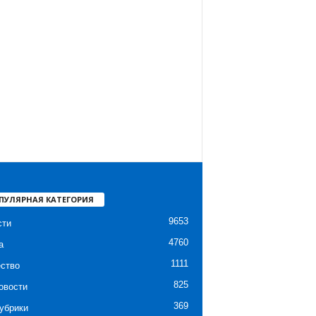
ПУЛЯРНАЯ КАТЕГОРИЯ
9653
сти
4760
а
1111
ство
825
овости
369
убрики