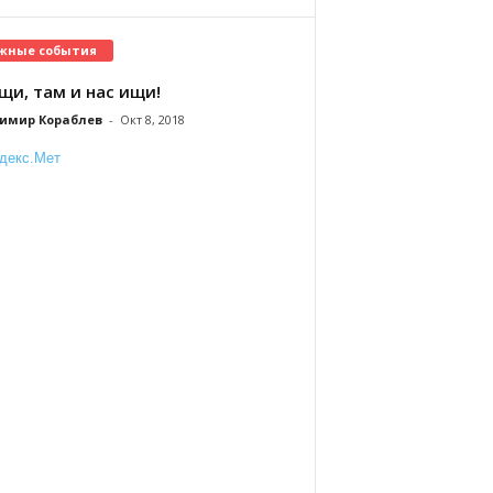
жные события
щи, там и нас ищи!
имир Кораблев
-
Окт 8, 2018