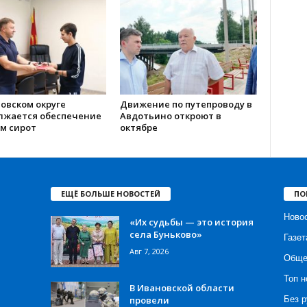
овском округе
Движение по путепроводу в
лжается обеспечение
Авдотьино откроют в
м сирот
октябре
ЕЩЁ БОЛЬШЕ НОВОСТЕЙ
ПО
Ново
«Их судьбы — это история
села Буньково»
Газет
Авг 7, 2026
Обще
Топ н
В Ивановской области
провели
Без р