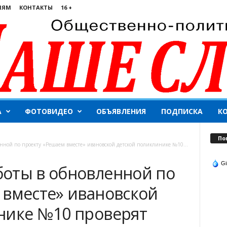
ЛЯМ
КОНТАКТЫ
16 +
А
ФОТОВИДЕО
ОБЪЯВЛЕНИЯ
ПОДПИСКА
К
По
нной по проекту «Решаем вместе» ивановской детской поликлинике №10...
Gi
оты в обновленной по
 вместе» ивановской
нике №10 проверят