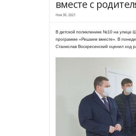
вместе с родите
х
м
Ноя 30, 2021
а
,
И
В детской поликлинике №10 на улице 
в
программе «Решаем вместе». В понедел
а
Станислав Воскресенский оценил ход 
н
о
в
с
к
и
й
о
к
р
у
г
И
в