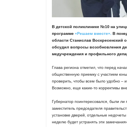
а
н
о
в
с
В детской поликлинике №10 на улиц
к
программе
«Решаем вместе».
В понед
о
области Станислав Воскресенский о
й
обсудил вопросы возобновления де
о
б
медучреждения и профильного депа
л
а
Глава региона отметил, что перед нач
с
общественную приемку с участием юных
т
проверить, чтобы всем было удобно – и 
и
Возможно, еще какие-то коррективы вн
Губернатор поинтересовался, были ли п
заместитель председателя правительст
установке дверей, отдельные недочеты
неделю будет устранять эти замечания»