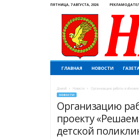
ПЯТНИЦА, 7 АВГУСТА, 2026
РЕКЛАМОДАТЕ
Н
ГЛАВНАЯ
НОВОСТИ
ГАЗЕТ
а
ш
е
Домой
Новости
Организацию работы в обновле
с
НОВОСТИ
л
Организацию раб
о
в
проекту «Решаем
о
.
детской поликли
К
о