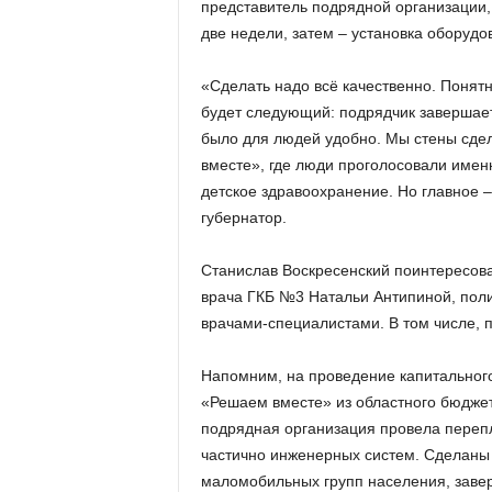
представитель подрядной организации,
две недели, затем – установка оборуд
«Сделать надо всё качественно. Понятн
будет следующий: подрядчик завершает,
было для людей удобно. Мы стены сдел
вместе», где люди проголосовали именн
детское здравоохранение. Но главное 
губернатор.
Станислав Воскресенский поинтересова
врача ГКБ №3 Натальи Антипиной, пол
врачами-специалистами. В том числе, 
Напомним, на проведение капитального
«Решаем вместе» из областного бюджет
подрядная организация провела переп
частично инженерных систем. Сделаны 
маломобильных групп населения, завер