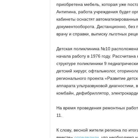
приобретена мебель, которая уже поста
Антипина, работа учреждения будет ор
кабинеты оснастят автоматизированны
документооборота. Дистанционно, без
врачу и справки, выписку льготных рец
Детская поликлиника №10 расположена 
начала работу в 1976 году. Рассчитана
структуре поликлиники 9 педиатрически
детский хирург, офтальмолог, оторинола
регионального проекта «Развитие детск
аппарата ультразвуковой диагностики, 
комбайн, дефибриллятор, электрокарди
На время проведения ремонтных работ
11.
К слову, весной жители региона по ит
вместе»
определили
, что необходимо 