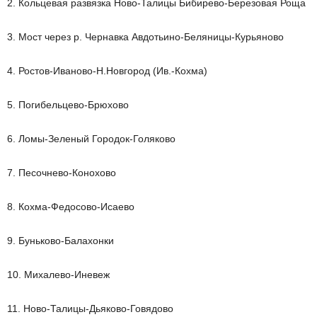
2. Кольцевая развязка Ново-Талицы Бибирево-Березовая Роща
3. Мост через р. Чернавка Авдотьино-Беляницы-Курьяново
4. Ростов-Иваново-Н.Новгород (Ив.-Кохма)
5. Погибельцево-Брюхово
6. Ломы-Зеленый Городок-Голяково
7. Песочнево-Конохово
8. Кохма-Федосово-Исаево
9. Буньково-Балахонки
10. Михалево-Иневеж
11. Ново-Талицы-Дьяково-Говядово