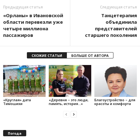
Предыдущая статья
Следующая статья
«Орланы» в Ивановской
Танцетерапия
области перевезли уже
объединила
четыре миллиона
представителей
пассажиров
старшего поколения
СХОЖИЕ СТАТЬИ
БОЛЬШЕ ОТ АВТОРА
«Круглая» дата
«Деревня – это люди,
Благоустройство – для
Тимошихи
память, история…»
красоты и комфорта
Погода