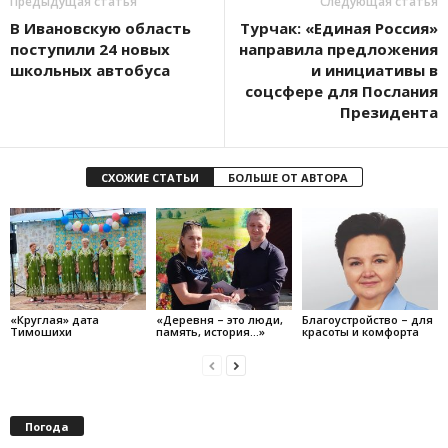
Предыдущая статья
Следующая статья
В Ивановскую область
Турчак: «Единая Россия»
поступили 24 новых
направила предложения
школьных автобуса
и инициативы в
соцсфере для Послания
Президента
СХОЖИЕ СТАТЬИ
БОЛЬШЕ ОТ АВТОРА
«Круглая» дата
«Деревня – это люди,
Благоустройство – для
Тимошихи
память, история…»
красоты и комфорта
Погода