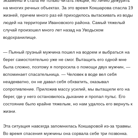
экзамены и стала не только читать лекции, но лично дежурить
на многих речных объектах. За это время Кокшарова спасла 19
жизней, причем много раз ей приходилось вытаскивать из воды
людей на территории Ивановского района. Самый тяжелый
случай произошел много лет назад на Уводьском
водохранилище.
— Пьяный грузный мужчина пошел на водоем и выбраться на
берег самостоятельно уже не смог. Вытащить его одной мне
была сложно, поэтому я попросила о помощи двух мужчин, —
вспоминает спасательница. — Человек в воде вел себя
неадекватно, он не давал себя обхватить, оказывал
сопротивление. Приложив массу усилий, мы вытащили его на
берег, где у него остановилось дыхание и пропал пульс. Его
состояние было крайне тяжелым, но нам удалось его вернуть к
жизни.
Эта ситуация навсегда запомнилась Кокшаровой из-за травмы.
Во время спасения мужчины она сорвала себе три позвонка.