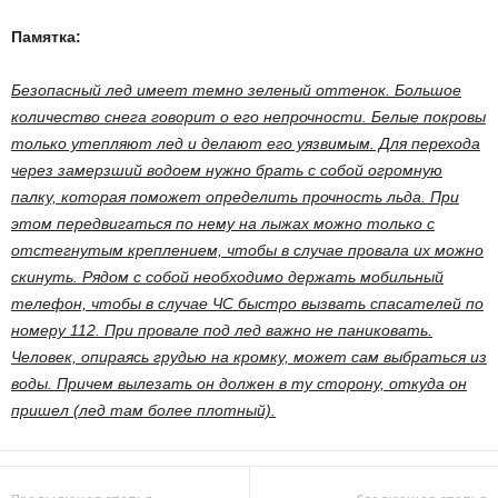
Памятка:
Безопасный лед имеет темно зеленый оттенок. Большое
количество снега говорит о его непрочности. Белые покровы
только утепляют лед и делают его уязвимым. Для перехода
через замерзший водоем нужно брать с собой огромную
палку, которая поможет определить прочность льда. При
этом передвигаться по нему на лыжах можно только с
отстегнутым креплением, чтобы в случае провала их можно
скинуть. Рядом с собой необходимо держать мобильный
телефон, чтобы в случае ЧС быстро вызвать спасателей по
номеру 112. При провале под лед важно не паниковать.
Человек, опираясь грудью на кромку, может сам выбраться из
воды. Причем вылезать он должен в ту сторону, откуда он
пришел (лед там более плотный).