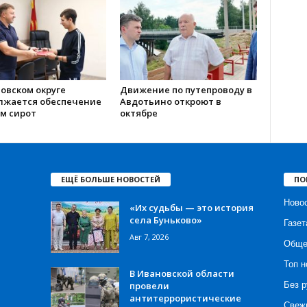
овском округе
Движение по путепроводу в
лжается обеспечение
Авдотьино откроют в
м сирот
октябре
ЕЩЁ БОЛЬШЕ НОВОСТЕЙ
ПО
Ново
«Их судьбы — это история
села Буньково»
Газет
Авг 7, 2026
Обще
Топ н
В Ивановской области
провели
Без р
антитеррористические
Свеж