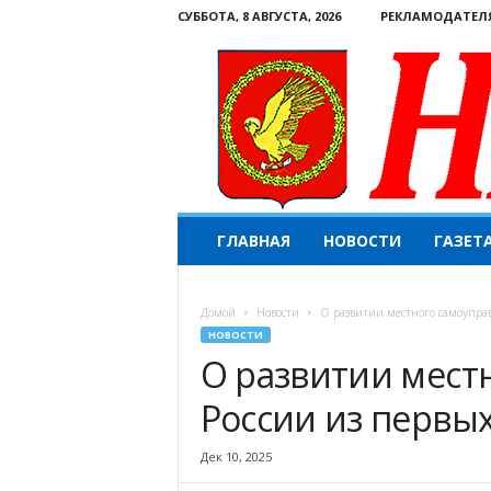
СУББОТА, 8 АВГУСТА, 2026
РЕКЛАМОДАТЕЛ
Н
ГЛАВНАЯ
НОВОСТИ
ГАЗЕТ
а
ш
е
Домой
Новости
О развитии местного самоуправ
с
НОВОСТИ
л
О развитии мест
о
в
России из первых
о
.
К
Дек 10, 2025
о