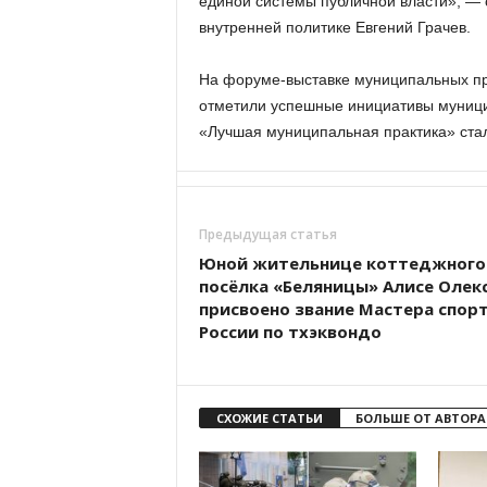
единой системы публичной власти», — 
внутренней политике Евгений Грачев.
На форуме-выставке муниципальных
отметили успешные инициативы муници
«Лучшая муниципальная практика» стал
Предыдущая статья
Юной жительнице коттеджного
посёлка «Беляницы» Алисе Олек
присвоено звание Мастера спор
России по тхэквондо
СХОЖИЕ СТАТЬИ
БОЛЬШЕ ОТ АВТОРА