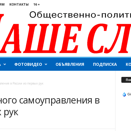
ЯМ
КОНТАКТЫ
16 +
А
ФОТОВИДЕО
ОБЪЯВЛЕНИЯ
ПОДПИСКА
К
По
ления в России из первых рук
Gi
ного самоуправления в
 рук