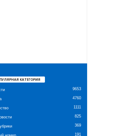
ПУЛЯРНАЯ КАТЕГОРИЯ
9653
сти
4760
а
1111
ство
825
овости
369
убрики
191
ий номер