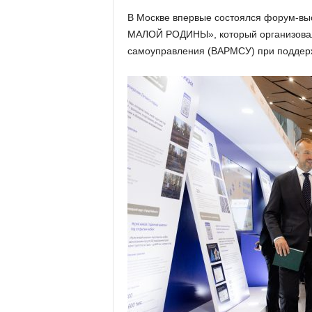
х
В Москве впервые состоялся форум-в
м
МАЛОЙ РОДИНЫ», который организовал
а
,
самоуправления (ВАРМСУ) при поддерж
И
в
а
н
о
в
с
к
и
й
о
к
р
у
г
И
в