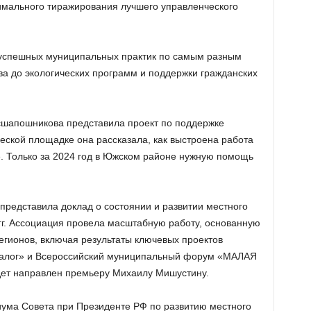
мального тиражирования лучшего управленческого
 успешных муниципальных практик по самым разным
ва до экологических программ и поддержки гражданских
шапошникова представила проект по поддержке
еской площадке она рассказала, как выстроена работа
. Только за 2024 год в Южском районе нужную помощь
редставила доклад о состоянии и развитии местного
гг. Ассоциация провела масштабную работу, основанную
егионов, включая результаты ключевых проектов
иалог» и Всероссийский муниципальный форум «МАЛАЯ
т направлен премьеру Михаилу Мишустину.
ума Совета при Президенте РФ по развитию местного