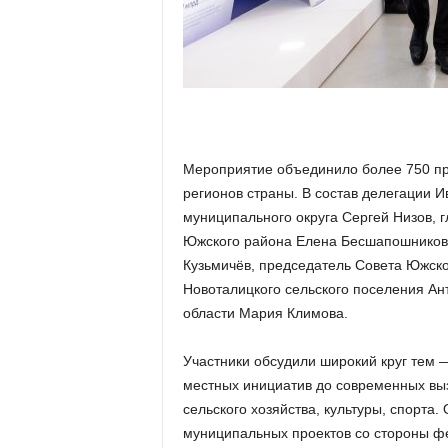
а
н
о
в
с
к
о
й
о
Мероприятие объединило более 750 пр
б
регионов страны. В состав делегации И
л
муниципального округа Сергей Низов, г
а
Южского района Елена Бесшапошникова
с
Кузьмичёв, председатель Совета Южск
т
Новоталицкого сельского поселения Ан
и
области Мария Климова.
Участники обсудили широкий круг тем 
местных инициатив до современных выз
сельского хозяйства, культуры, спорта
муниципальных проектов со стороны фе