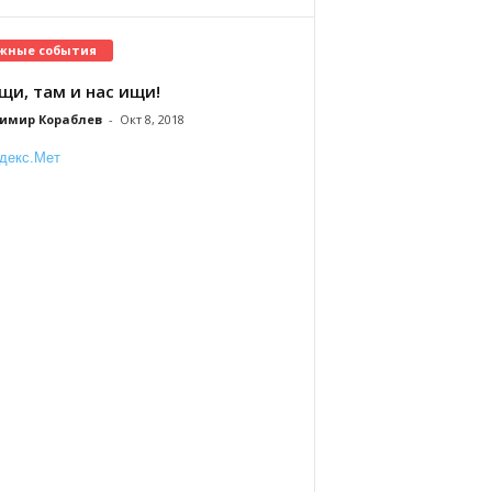
жные события
щи, там и нас ищи!
имир Кораблев
-
Окт 8, 2018