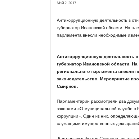
х
Май 2, 2017
м
а
Антикоррупционную деятельность в от
,
губернатор Ивановской области. На пл
И
в
парламента внесли необходимые изме
а
н
о
Антикоррупционную деятельность в
в
губернатор Ивановской области. На
с
регионального парламента внесли 
к
законодательство. Мероприятие пр
и
Смирнов.
й
о
к
Парламентарии рассмотрели два докум
р
законами «О муниципальной службе в 
у
коррупции». Один из них, определяющ
г
служащими имущественных деклараций, 
И
в
Как пояснил Виктор Смирнов, до насто