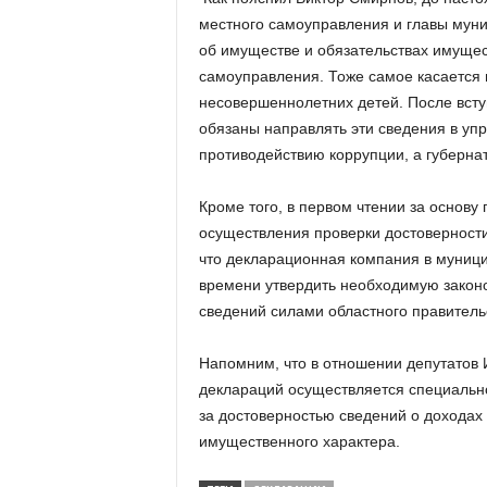
а
н
местного самоуправления и главы муни
о
об имуществе и обязательствах имущес
в
самоуправления. Тоже самое касается 
с
несовершеннолетних детей. После всту
к
обязаны направлять эти сведения в уп
о
противодействию коррупции, а губернат
й
о
б
Кроме того, в первом чтении за основу
л
осуществления проверки достоверности
а
что декларационная компания в муници
с
времени утвердить необходимую закон
т
сведений силами областного правитель
и
Напомним, что в отношении депутатов
деклараций осуществляется специальн
за достоверностью сведений о доходах 
имущественного характера.