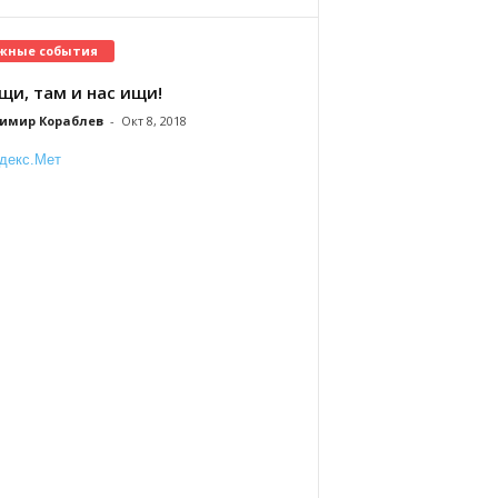
жные события
щи, там и нас ищи!
имир Кораблев
-
Окт 8, 2018