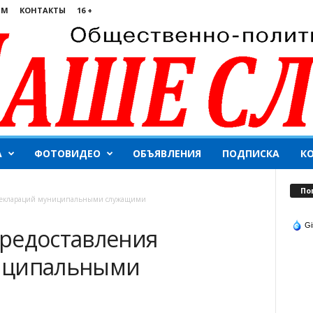
ЯМ
КОНТАКТЫ
16 +
А
ФОТОВИДЕО
ОБЪЯВЛЕНИЯ
ПОДПИСКА
К
По
 деклараций муниципальными служащими
Gi
редоставления
иципальными