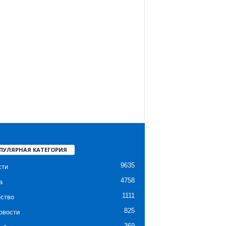
ПУЛЯРНАЯ КАТЕГОРИЯ
9635
сти
4758
а
1111
ство
825
овости
369