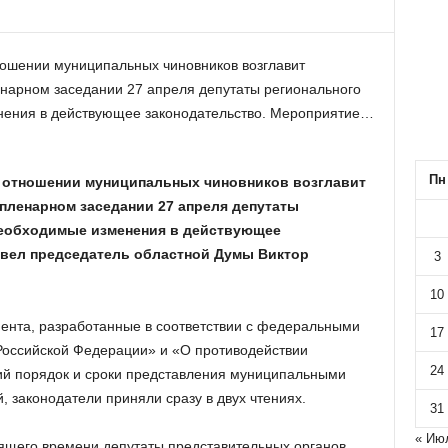
ношении муниципальных чиновников возглавит
енарном заседании 27 апреля депутаты регионального
нения в действующее законодательство. Мероприятие…
Пн
 отношении муниципальных чиновников возглавит
 пленарном заседании 27 апреля депутаты
необходимые изменения в действующее
овел председатель областной Думы Виктор
3
10
ента, разработанные в соответствии с федеральными
17
Российской Федерации» и «О противодействии
24
ий порядок и сроки представления муниципальными
законодатели приняли сразу в двух чтениях.
31
« Ию
ящего времени депутаты представительных органов