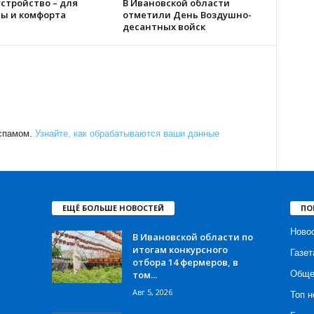
стройство – для
В Ивановской области
ты и комфорта
отметили День Воздушно-
десантных войск
 спамом.
Узнайте, как обрабатываются ваши данные
ЕЩЁ БОЛЬШЕ НОВОСТЕЙ
ПО
Ново
В Ивановской области по
итогам конкурсного
Газет
отбора 14 фермеров, в
том...
Обще
Авг 5, 2026
Топ н