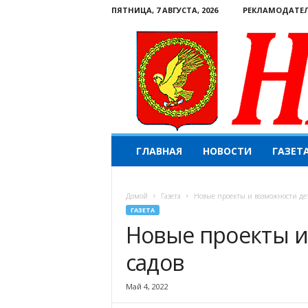
ПЯТНИЦА, 7 АВГУСТА, 2026
РЕКЛАМОДАТЕ
Н
ГЛАВНАЯ
НОВОСТИ
ГАЗЕТ
а
ш
е
Домой
Газета
Новые проекты и возможности дет
с
ГАЗЕТА
л
Новые проекты и
о
в
садов
о
.
К
Май 4, 2022
о