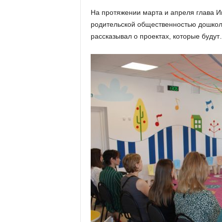
х
На протяжении марта и апреля глава И
м
родительской общественностью дошкол
а
,
рассказывал о проектах, которые буду
И
в
а
н
о
в
с
к
и
й
о
к
р
у
г
И
в