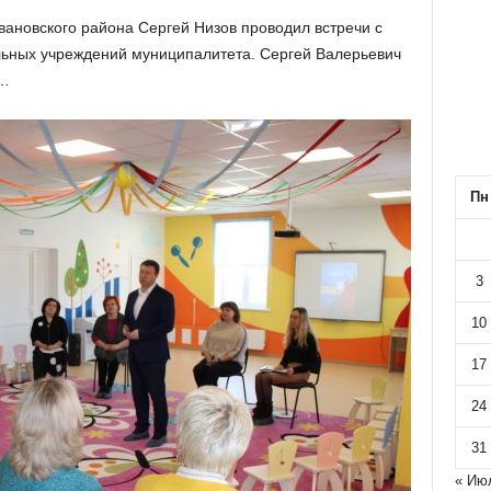
вановского района Сергей Низов проводил встречи с
ьных учреждений муниципалитета. Сергей Валерьевич
т…
Пн
3
10
17
24
31
« Ию