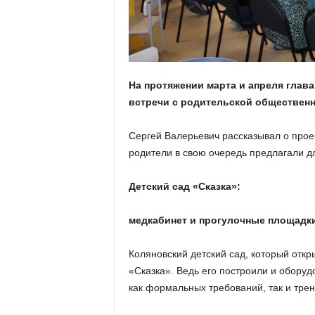
а
н
о
в
с
к
На протяжении марта и апреля глав
о
встречи с родительской обществен
й
о
б
Сергей Валерьевич рассказывал о проек
л
родители в свою очередь предлагали д
а
с
Детский сад «Сказка»:
т
и
медкабинет и прогулочные площадк
Коляновский детский сад, который откр
«Сказка». Ведь его построили и обор
как формальных требований, так и трен