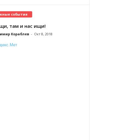
жные события
щи, там и нас ищи!
имир Кораблев
-
Окт 8, 2018