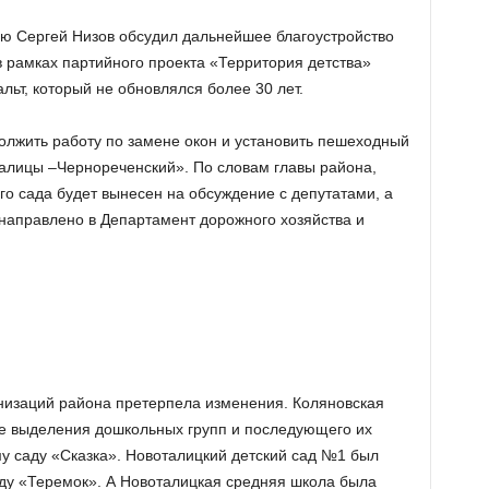
ю Сергей Низов обсудил дальнейшее благоустройство
в рамках партийного проекта «Территория детства»
ьт, который не обновлялся более 30 лет.
лжить работу по замене окон и установить пешеходный
алицы –Чернореченский». По словам главы района,
ого сада будет вынесен на обсуждение с депутатами, а
направлено в Департамент дорожного хозяйства и
анизаций района претерпела изменения. Коляновская
е выделения дошкольных групп и последующего их
у саду «Сказка». Новоталицкий детский сад №1 был
ду «Теремок». А Новоталицкая средняя школа была