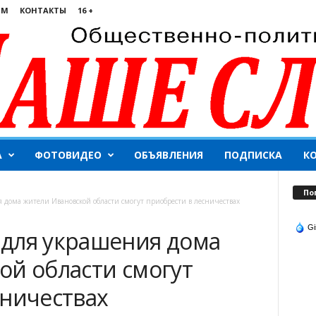
ЯМ
КОНТАКТЫ
16 +
А
ФОТОВИДЕО
ОБЪЯВЛЕНИЯ
ПОДПИСКА
К
По
дома жители Ивановской области смогут приобрести в лесничествах
Gi
для украшения дома
ой области смогут
сничествах