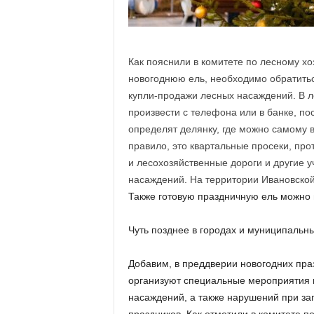
а
н
о
в
с
Как пояснили в комитете по лесному хо
к
новогоднюю ель, необходимо обратить
о
купли-продажи лесных насаждений. В ле
й
произвести с телефона или в банке, по
о
определят делянку, где можно самому в
б
правило, это квартальные просеки, пр
л
а
и лесохозяйственные дороги и другие у
с
насаждений. На территории Ивановской 
т
Также готовую праздничную ель можно
и
Чуть позднее в городах и муниципальн
Добавим, в преддверии новогодних пра
организуют специальные мероприятия 
насаждений, а также нарушений при заг