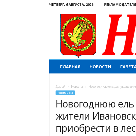
ЧЕТВЕРГ, 6 АВГУСТА, 2026
РЕКЛАМОДАТЕЛ
Н
ГЛАВНАЯ
НОВОСТИ
ГАЗЕТ
а
ш
е
Домой
Новости
Новогоднюю ель для украшения 
с
НОВОСТИ
л
Новогоднюю ель 
о
в
жители Ивановск
о
.
приобрести в ле
К
о