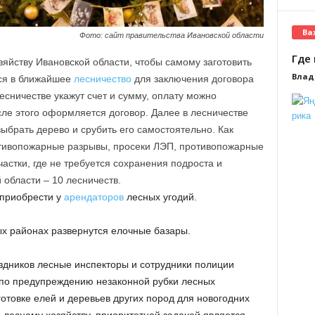
Ва
Фото: сайт правительства Ивановской области
Где 
зяйству Ивановской области, чтобы самому заготовить
Влад
ся в ближайшее
лесничество
для заключения договора
сничестве укажут счет и сумму, оплату можно
сле этого оформляется договор. Далее в лесничестве
ыбрать дерево и срубить его самостоятельно. Как
отивопожарные разрывы, просеки ЛЭП, противопожарные
частки, где не требуется сохранения подроста и
области – 10 лесничеств.
 приобрести у
арендаторов
лесных угодий.
ых районах развернутся елочные базары.
здников лесные инспекторы и сотрудники полиции
по предупреждению незаконной рубки лесных
отовке елей и деревьев других пород для новогодних