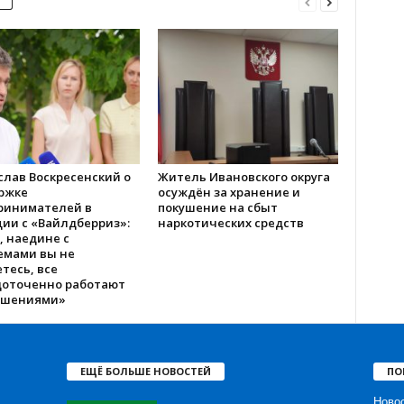
слав Воскресенский о
Житель Ивановского округа
ржке
осуждён за хранение и
ринимателей в
покушение на сбыт
ии с «Вайлдберриз»:
наркотических средств
, наедине с
емами вы не
тесь, все
доточенно работают
ешениями»
ЕЩЁ БОЛЬШЕ НОВОСТЕЙ
ПО
Ново