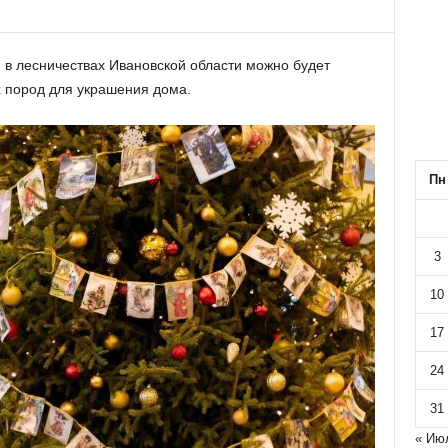
 в лесничествах Ивановской области можно будет
х пород для украшения дома.
Пн
3
10
17
24
31
« Ию