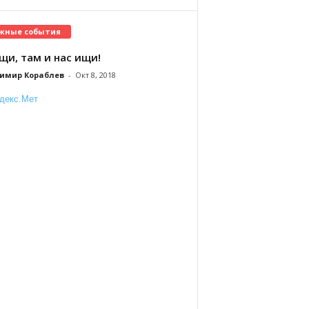
жные события
щи, там и нас ищи!
имир Кораблев
-
Окт 8, 2018