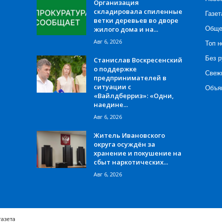
Организация
складировала спиленные
Газет
ветки деревьев во дворе
жилого дома и на...
Обще
Авг 6, 2026
Топ н
Без р
Станислав Воскресенский
о поддержке
Свеж
предпринимателей в
ситуации с
Объя
«Вайлдберриз»: «Одни,
наедине...
Авг 6, 2026
Житель Ивановского
округа осуждён за
хранение и покушение на
сбыт наркотических...
Авг 6, 2026
газета