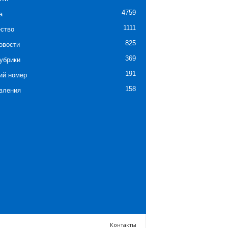
4759
а
1111
ство
825
овости
369
убрики
191
ий номер
158
вления
Контакты