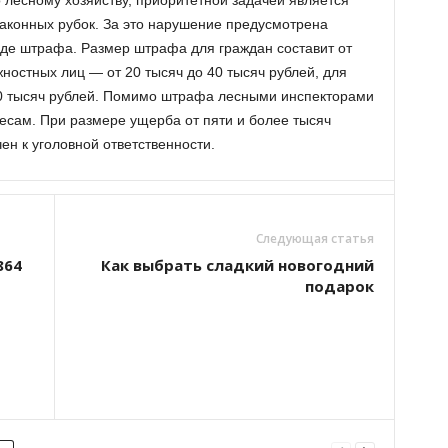
о лесному хозяйству, приоритетной задачей является
аконных рубок. За это нарушение предусмотрена
иде штрафа. Размер штрафа для граждан составит от
жностных лиц — от 20 тысяч до 40 тысяч рублей, для
00 тысяч рублей. Помимо штрафа лесными инспекторами
есам. При размере ущерба от пяти и более тысяч
н к уголовной ответственности.
Следующая статья
864
Как выбрать сладкий новогодний
подарок