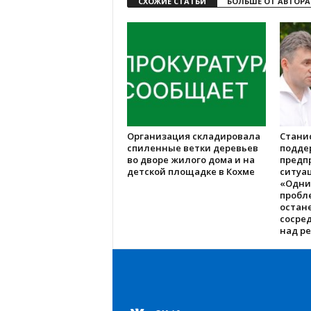
СХОЖИЕ СТАТЬИ
БОЛЬШЕ ОТ АВТОРА
Организация складировала
Стани
спиленные ветки деревьев
подде
во дворе жилого дома и на
предп
детской площадке в Кохме
ситуац
«Одни
пробл
остане
сосре
над р