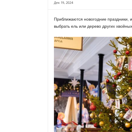
х
Дек 19, 2024
м
а
Приближаются новогодние праздники, и
,
выбрать ель или дерево других хвойны
И
в
а
н
о
в
с
к
и
й
о
к
р
у
г
И
в