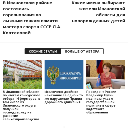
В Ивановском районе
Какие имена выбирают
состоялись
жители Ивановской
соревнования по
области для
лыжным гонкам памяти
новорожденных детей
мастера спорта СССР Л.А.
Коптеловой
СХОЖИЕ СТАТЬИ
БОЛЬШЕ ОТ АВТОРА
В Ивановской области
Исключено двойное
Президент России
по итогам конкурсного
наказание за одно и то
Владимир Путин
отбора 14 фермеров, в
же нарушение Правил
подписал указ о
том числе из
дорожного движения
государственной
Ивановского округа,
политике в сфере
получили
кадетского
господдержку на
образования
развитие
сельхозпроизводства