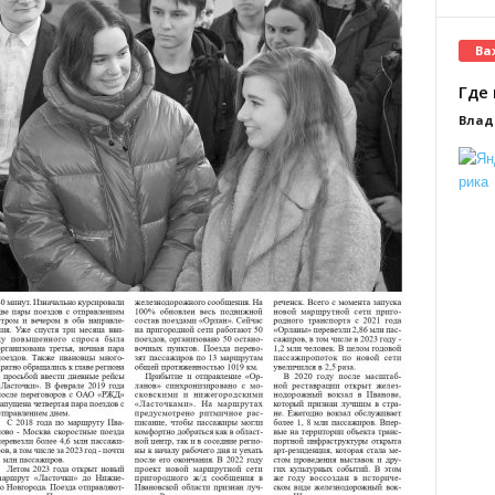
Ва
Где 
Влад