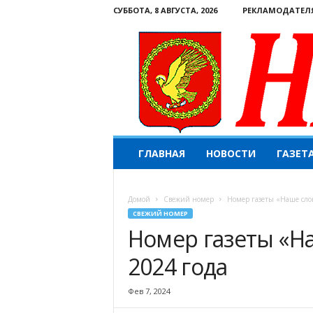
СУББОТА, 8 АВГУСТА, 2026
РЕКЛАМОДАТЕЛ
Н
ГЛАВНАЯ
НОВОСТИ
ГАЗЕТ
а
ш
е
Домой
Свежий номер
Номер газеты «Наше слов
с
СВЕЖИЙ НОМЕР
л
Номер газеты «На
о
в
2024 года
о
.
К
Фев 7, 2024
о