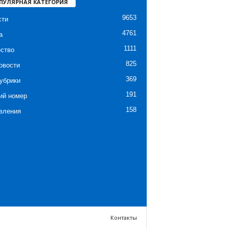
ПУЛЯРНАЯ КАТЕГОРИЯ
9653
сти
4761
а
1111
ство
825
овости
369
убрики
191
ий номер
158
вления
Контакты