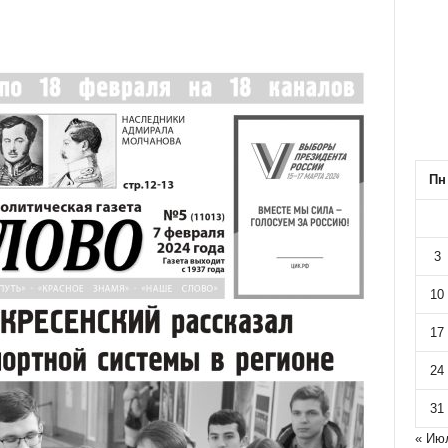
Пн
3
10
17
24
31
« Ию