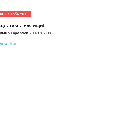
жные события
щи, там и нас ищи!
имир Кораблев
-
Окт 8, 2018