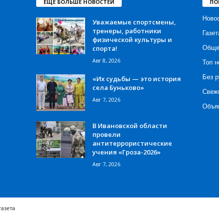
ЕЩЁ БОЛЬШЕ НОВОСТЕЙ
ПО
Ново
Уважаемые спортсмены,
тренеры, работники
Газет
физической культуры и
спорта!
Обще
Авг 8, 2026
Топ н
Без р
«Их судьбы — это история
села Буньково»
Свеж
Авг 7, 2026
Объя
В Ивановской области
провели
антитеррористические
учения «Гроза-2026»
Авг 7, 2026
газета