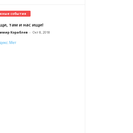
жные события
щи, там и нас ищи!
имир Кораблев
-
Окт 8, 2018