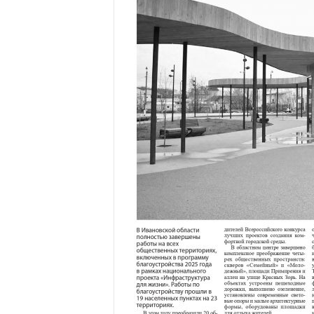
а
н
о
в
с
к
о
й
о
б
л
а
с
т
и