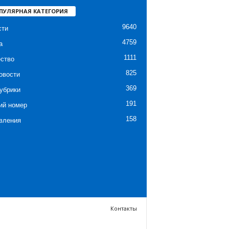
ПУЛЯРНАЯ КАТЕГОРИЯ
9640
сти
4759
а
1111
ство
825
овости
369
убрики
191
ий номер
158
вления
Контакты