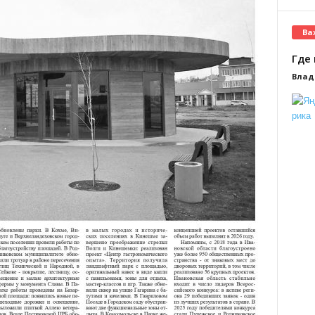
Ва
Где 
Влад