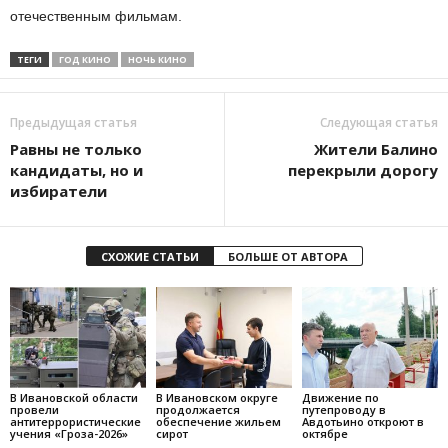
отечественным фильмам.
ТЕГИ
ГОД КИНО
НОЧЬ КИНО
Предыдущая статья
Следующая статья
Равны не только
Жители Балино
кандидаты, но и
перекрыли дорогу
избиратели
СХОЖИЕ СТАТЬИ
БОЛЬШЕ ОТ АВТОРА
В Ивановской области
В Ивановском округе
Движение по
провели
продолжается
путепроводу в
антитеррористические
обеспечение жильем
Авдотьино откроют в
учения «Гроза-2026»
сирот
октябре