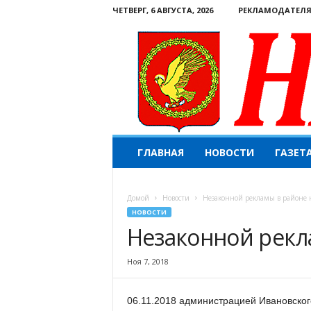
ЧЕТВЕРГ, 6 АВГУСТА, 2026
РЕКЛАМОДАТЕЛ
Н
ГЛАВНАЯ
НОВОСТИ
ГАЗЕТ
а
ш
е
Домой
Новости
Незаконной рекламы в районе н
с
НОВОСТИ
л
Незаконной рекл
о
в
о
Ноя 7, 2018
.
К
06.11.2018 администрацией Ивановско
о