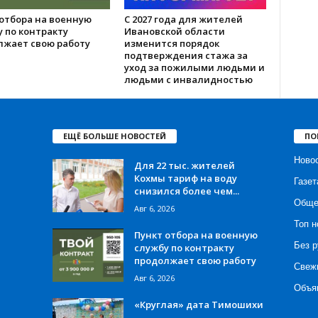
отбора на военную
С 2027 года для жителей
 по контракту
Ивановской области
лжает свою работу
изменится порядок
подтверждения стажа за
уход за пожилыми людьми и
людьми с инвалидностью
ЕЩЁ БОЛЬШЕ НОВОСТЕЙ
ПО
Ново
Для 22 тыс. жителей
Кохмы тариф на воду
Газет
снизился более чем...
Обще
Авг 6, 2026
Топ н
Пункт отбора на военную
Без р
службу по контракту
продолжает свою работу
Свеж
Авг 6, 2026
Объя
«Круглая» дата Тимошихи