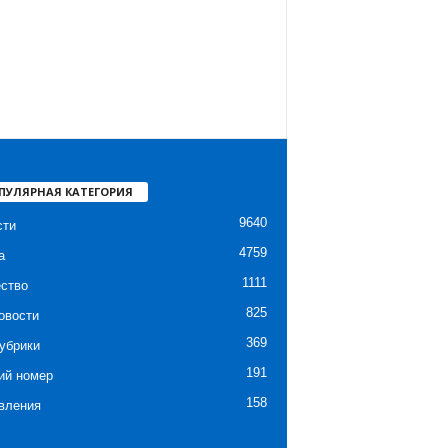
ПУЛЯРНАЯ КАТЕГОРИЯ
9640
сти
4759
а
1111
ство
825
овости
369
убрики
191
ий номер
158
вления