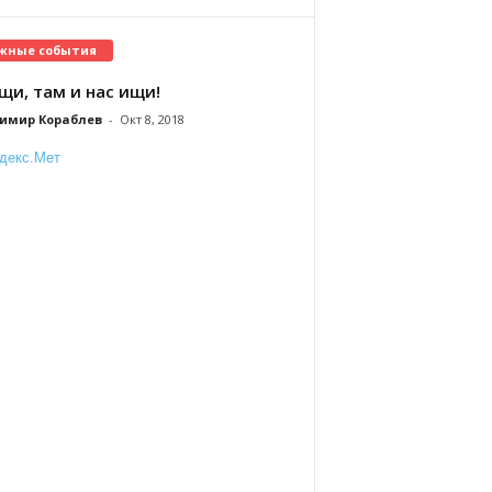
жные события
щи, там и нас ищи!
имир Кораблев
-
Окт 8, 2018