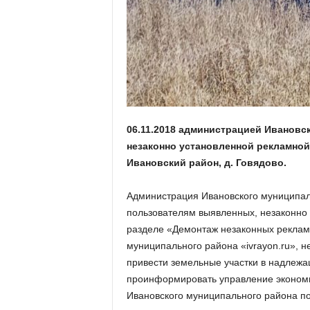
а
н
о
в
с
к
о
й
о
06.11.2018 администрацией Ивановс
б
л
незаконно установленной рекламной
а
Ивановский район, д. Говядово.
с
т
Администрация Ивановского муниципал
и
пользователям выявленных, незаконно 
разделе «Демонтаж незаконных реклам
муниципального района «ivrayon.ru», 
привести земельные участки в надлежа
проинформировать управление эконом
Ивановского муниципального района по