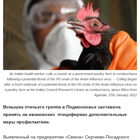
An Indian health worker culls a rooster at a government poultry farm in Lembucharra
following a potential threat of the H5 strain of the Avian influenza virus. -- Culling began
after a fresh outbreak of a potential threat of the H5 strain of the Avian influenza virus on
a poultry farm at the Indian Council Research Centre at Lembucharra, about 45km from
Agartala. 27th January 2012
Вспышка птичьего гриппа в Подмосковье заставила
принять на ивановских птицефермах дополнительные
меры профилактики.
Выявленный на предприятии «Смена» Сергиево-Посадского