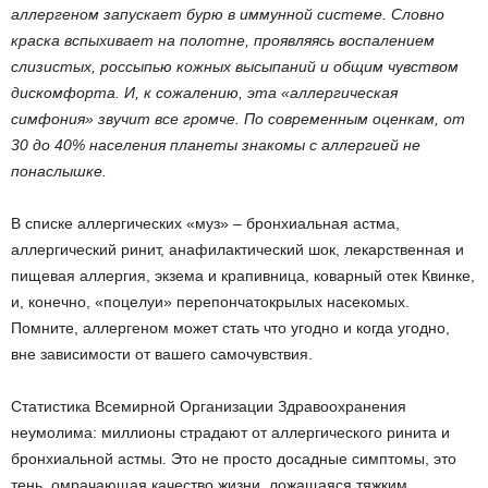
аллергеном запускает бурю в иммунной системе. Словно
краска вспыхивает на полотне, проявляясь воспалением
слизистых, россыпью кожных высыпаний и общим чувством
дискомфорта.
И, к сожалению, эта «аллергическая
симфония» звучит все громче. По современным оценкам, от
30 до 40% населения планеты знакомы с аллергией не
понаслышке.
В списке аллергических «муз» – бронхиальная астма,
аллергический ринит, анафилактический шок, лекарственная и
пищевая аллергия, экзема и крапивница, коварный отек Квинке,
и, конечно, «поцелуи» перепончатокрылых насекомых.
Помните, аллергеном может стать что угодно и когда угодно,
вне зависимости от вашего самочувствия.
Статистика Всемирной Организации Здравоохранения
неумолима: миллионы страдают от аллергического ринита и
бронхиальной астмы. Это не просто досадные симптомы, это
тень, омрачающая качество жизни, ложащаяся тяжким