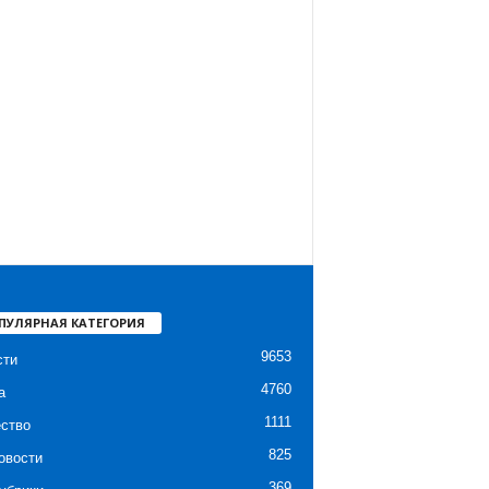
ПУЛЯРНАЯ КАТЕГОРИЯ
9653
сти
4760
а
1111
ство
825
овости
369