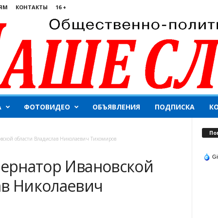
ЯМ
КОНТАКТЫ
16 +
А
ФОТОВИДЕО
ОБЪЯВЛЕНИЯ
ПОДПИСКА
К
По
овской области Владислав Николаевич Тихомиров
Gi
бернатор Ивановской
ав Николаевич