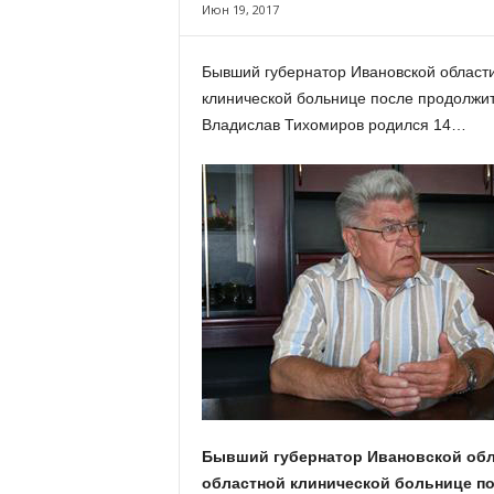
х
Июн 19, 2017
м
а
Бывший губернатор Ивановской области
,
клинической больнице после продолжит
И
в
Владислав Тихомиров родился 14…
а
н
о
в
с
к
и
й
о
к
р
у
г
И
Бывший губернатор Ивановской обл
в
областной клинической больнице п