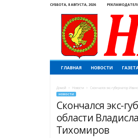
СУББОТА, 8 АВГУСТА, 2026
РЕКЛАМОДАТЕЛ
Н
ГЛАВНАЯ
НОВОСТИ
ГАЗЕТ
а
ш
е
Домой
Новости
Скончался экс-губернатор Иван
с
НОВОСТИ
л
Скончался экс-гу
о
в
области Владисл
о
.
Тихомиров
К
о