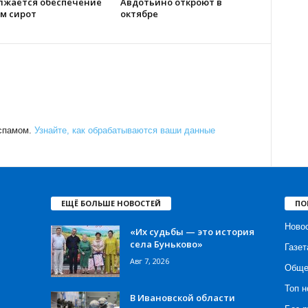
лжается обеспечение
Авдотьино откроют в
м сирот
октябре
 спамом.
Узнайте, как обрабатываются ваши данные
ЕЩЁ БОЛЬШЕ НОВОСТЕЙ
ПО
Ново
«Их судьбы — это история
села Буньково»
Газет
Авг 7, 2026
Обще
Топ н
В Ивановской области