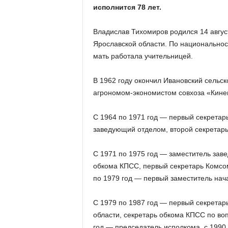
а
исполнится 78 лет.
н
о
Владислав Тихомиров родился 14 август
в
с
Ярославской области. По национальнос
к
мать работала учительницей.
о
й
В 1962 году окончил Ивановский сельск
о
агрономом-экономистом совхоза «Кин
б
л
С 1964 по 1971 год — первый секрета
а
с
заведующий отделом, второй секретар
т
и
С 1971 по 1975 год — заместитель зав
обкома КПСС, первый секретарь Комсо
по 1979 год — первый заместитель нач
С 1979 по 1987 год — первый секретар
области, секретарь обкома КПСС по во
год — председатель исполкома, с 1990