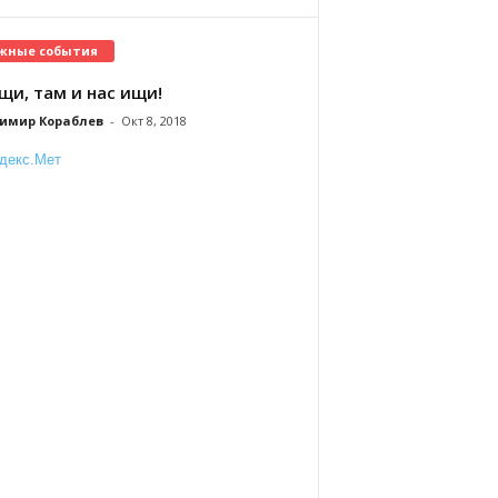
жные события
щи, там и нас ищи!
имир Кораблев
-
Окт 8, 2018