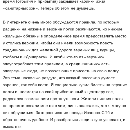
время (отбытия и прибытия) закрывает кабинки из-за
«санитарных зон». Теперь об этом не думаешь.
В Интернете очень много обсуждаются правила, по которым
расценки на нижние и верхние полки различаются, но нижние
«жильцы» обязаны в определенное время предоставлять место
у столика верхним, чтобы они имели возможность поесть
традиционных для железной дороги вареных яиц, курицы,
колбасы и «Доширака». И якобы кто-то из «верхних»
злоупотребляет этим правилом, а среди «нижних» есть
зловредные люди, не позволяющие присесть на свою полку.
Эта тема насколько раздута, что каждый пассажир думает
заранее, как себя вести. Я специально купил билеты на верхние
полки и, несмотря на свой приближенный к центнеру вес,
радовался возможности протянуть ноги. Жители нижних полок
не препятствовали мне ни в чем, лишь опасались, что я могу на
них обрушиться. Зато расписание поезда Иваново-СПб и
обратно очень удобное. И разобраться люди в купе успевают, и
выспаться.