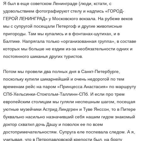
Я был в еще советском Ленинграде (люди, кстати, с
удовольствием фотографируют стелу и надпись «ГОРОД-
ГЕРОЙ ЛЕНИНГРАД» у Московского вокзала. На рубеже веков
мы с супругой посещали Петергоф и другие живописные
пригороды. Там мы купались и в фонтанах-шутихах, и в
Балтике. Напрягала только «организованная группа», в составе
которых мы больше не ездим из-за необязательности одних и
постоянного шиканья других туристов.
Потом мы провели два полных дня в Санкт-Петербурге,
поскольку купили шикарнейший и очень недорогой по тем
временам рейс на паром «Принцесса Анастасия» по маршруту
СПб-Хельсинки-Стокгольм-Таллинн-СПб. И если про трем
европейским столицам мы гуляли неспешным шагом, посещая
уютные музейчики Астрид Линдгрен и Туве Янссон, то в Питере
буквально насильно назначивший себя нашим гидом знакомый
доктор схватил дочь Дашу и поволок ее по всем
достопримечательностям. Супруга еле поспевала следом. А я,
учитывая, что в Петропавловской крепости был, на борту