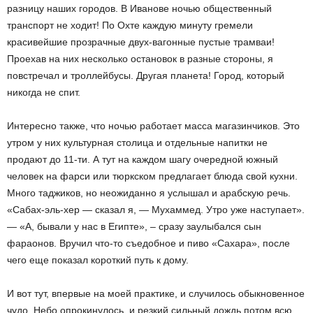
разницу наших городов. В Иванове ночью общественный
транспорт не ходит! По Охте каждую минуту гремели
красивейшие прозрачные двух-вагонные пустые трамваи!
Проехав на них несколько остановок в разные стороны, я
повстречал и троллейбусы. Другая планета! Город, который
никогда не спит.
Интересно также, что ночью работает масса магазинчиков. Это
утром у них культурная столица и отдельные напитки не
продают до 11-ти. А тут на каждом шагу очередной южный
человек на фарси или тюркском предлагает блюда свой кухни.
Много таджиков, но неожиданно я услышал и арабскую речь.
«Сабах-эль-хер — сказал я, — Мухаммед. Утро уже наступает».
— «А, бывали у нас в Египте», – сразу заулыбался сын
фараонов. Вручил что-то съедобное и пиво «Сахара», после
чего еще показал короткий путь к дому.
И вот тут, впервые на моей практике, и случилось обыкновенное
чудо. Небо опрокинулось, и резкий сильный дождь потом всю