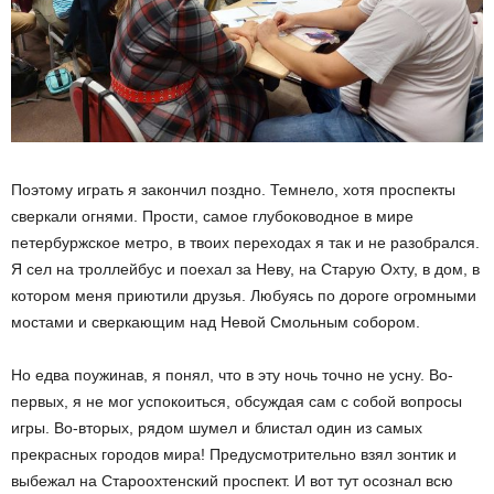
Поэтому играть я закончил поздно. Темнело, хотя проспекты
сверкали огнями. Прости, самое глубоководное в мире
петербуржское метро, в твоих переходах я так и не разобрался.
Я сел на троллейбус и поехал за Неву, на Старую Охту, в дом, в
котором меня приютили друзья. Любуясь по дороге огромными
мостами и сверкающим над Невой Смольным собором.
Но едва поужинав, я понял, что в эту ночь точно не усну. Во-
первых, я не мог успокоиться, обсуждая сам с собой вопросы
игры. Во-вторых, рядом шумел и блистал один из самых
прекрасных городов мира! Предусмотрительно взял зонтик и
выбежал на Староохтенский проспект. И вот тут осознал всю