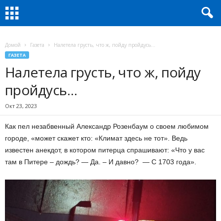
Домой
Газета
Налетела грусть, что ж, пойду пройдусь…
ГАЗЕТА
Налетела грусть, что ж, пойду
пройдусь…
Окт 23, 2023
Как пел незабвенный Александр Розенбаум о своем любимом
городе, «может скажет кто: «Климат здесь не тот». Ведь
известен анекдот, в котором питерца спрашивают: «Что у вас
там в Питере – дождь? — Да. – И давно? — С 1703 года».