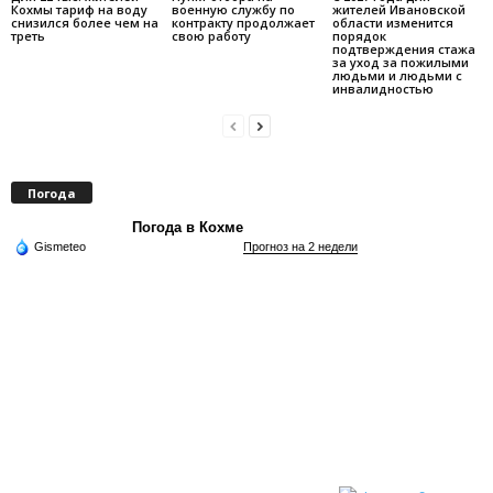
Кохмы тариф на воду
военную службу по
жителей Ивановской
снизился более чем на
контракту продолжает
области изменится
треть
свою работу
порядок
подтверждения стажа
за уход за пожилыми
людьми и людьми с
инвалидностью
Погода
Погода в Кохме
Gismeteo
Прогноз на 2 недели