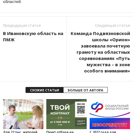
областей.
Предыдущая статья
Следующая статья
В Ивановскую область на
Команда Подвязновской
ПМЖ
школы «Орион»
завоевала почетную
грамоту на областных
соревнованиях «Путь
мужества – в зоне
особого внимания»
СХОЖИЕ СТАТЬИ
БОЛЬШЕ ОТ АВТОРА
Для 22 тыс. жителей
Пункт отбора на
С 2027 года для