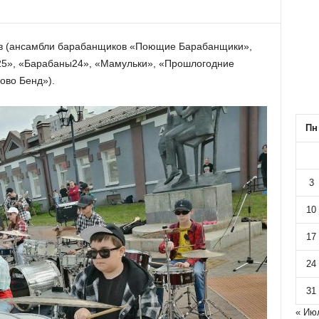
ов (ансамбли барабанщиков «Поющие Барабанщики»,
25», «Барабаны24», «Мамульки», «Прошлогодние
ово Бенд»).
Пн
3
10
17
24
31
« Ию