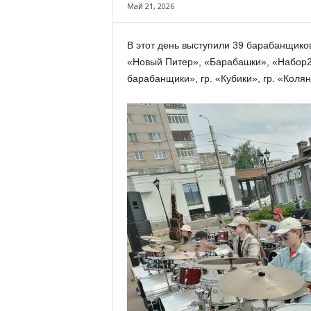
х
Май 21, 2026
м
а
В этот день выступили 39 барабанщик
,
«Новый Питер», «Барабашки», «Набор
И
в
барабанщики», гр. «Кубики», гр. «Колян
а
н
о
в
с
к
и
й
о
к
р
у
г
И
в