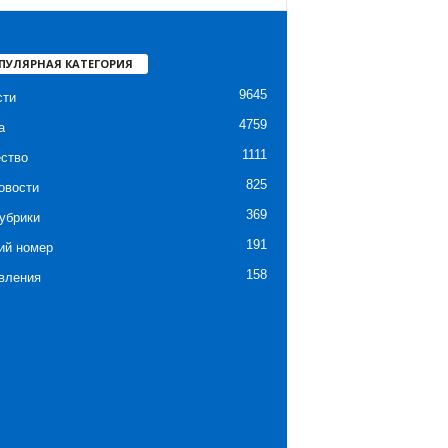
ПУЛЯРНАЯ КАТЕГОРИЯ
9645
сти
4759
а
1111
ство
825
овости
369
убрики
191
ий номер
158
вления