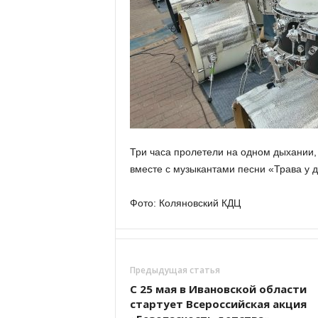
а
н
о
в
с
к
о
й
о
б
л
Три часа пролетели на одном дыхании,
а
вместе с музыкантами песни «Трава у д
с
т
Фото: Коляновский КДЦ
и
Предыдущая статья
С 25 мая в Ивановской области
стартует Всероссийская акция