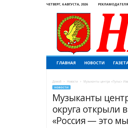
ЧЕТВЕРГ, 6 АВГУСТА, 2026
РЕКЛАМОДАТЕЛ
Н
ГЛАВНАЯ
НОВОСТИ
ГАЗЕТ
а
ш
е
Домой
Новости
Музыканты центра «Пульс» Иван
с
НОВОСТИ
л
Музыканты центр
о
в
округа открыли 
о
.
«Россия — это мы
К
о