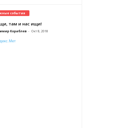
жные события
щи, там и нас ищи!
имир Кораблев
-
Окт 8, 2018