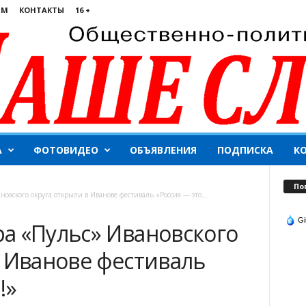
ЯМ
КОНТАКТЫ
16 +
А
ФОТОВИДЕО
ОБЪЯВЛЕНИЯ
ПОДПИСКА
К
По
овского округа открыли в Иванове фестиваль «Россия — это...
Gi
а «Пульс» Ивановского
в Иванове фестиваль
!»