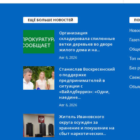
ЕЩЁ БОЛЬШЕ НОВОСТЕЙ
ПО
Ново
Организация
складировала спиленные
Газет
ветки деревьев во дворе
жилого дома и на...
Обще
Авг 6, 2026
Топ н
Без р
Станислав Воскресенский
о поддержке
Свеж
предпринимателей в
ситуации с
Объя
«Вайлдберриз»: «Одни,
наедине...
Авг 6, 2026
Житель Ивановского
округа осуждён за
хранение и покушение на
сбыт наркотических...