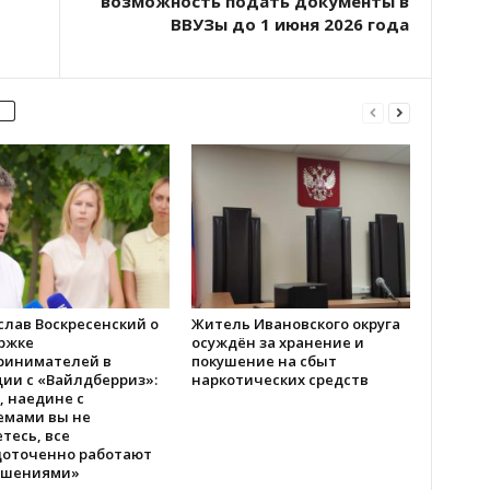
возможность подать документы в
ВВУЗы до 1 июня 2026 года
слав Воскресенский о
Житель Ивановского округа
ржке
осуждён за хранение и
ринимателей в
покушение на сбыт
ии с «Вайлдберриз»:
наркотических средств
, наедине с
емами вы не
тесь, все
доточенно работают
ешениями»