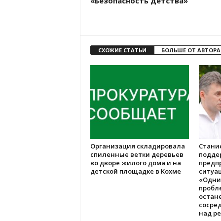
«Безопасность детства»
СХОЖИЕ СТАТЬИ
БОЛЬШЕ ОТ АВТОРА
Организация складировала
Стани
спиленные ветки деревьев
подде
во дворе жилого дома и на
предп
детской площадке в Кохме
ситуац
«Одни
пробл
остане
сосре
над р