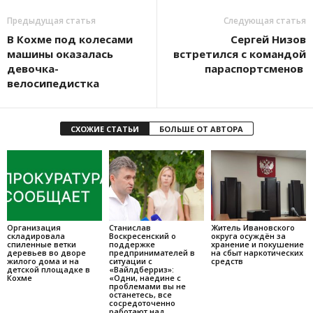
Предыдущая статья
Следующая статья
В Кохме под колесами
Сергей Низов
машины оказалась
встретился с командой
девочка-
параспортсменов
велосипедистка
СХОЖИЕ СТАТЬИ
БОЛЬШЕ ОТ АВТОРА
Организация
Станислав
Житель Ивановского
складировала
Воскресенский о
округа осуждён за
спиленные ветки
поддержке
хранение и покушение
деревьев во дворе
предпринимателей в
на сбыт наркотических
жилого дома и на
ситуации с
средств
детской площадке в
«Вайлдберриз»:
Кохме
«Одни, наедине с
проблемами вы не
останетесь, все
сосредоточенно
работают над