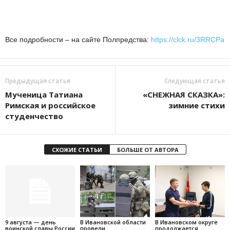
Все подробности – на сайте Полпредства:
https://clck.ru/3RRCPa
Предыдущая статья
Следующая статья
Мученица Татиана
«СНЕЖНАЯ СКАЗКА»:
Римская и российское
зимние стихи
студенчество
СХОЖИЕ СТАТЬИ
БОЛЬШЕ ОТ АВТОРА
9 августа — день
В Ивановской области
В Ивановском округе
воинской славы России
провели
продолжается