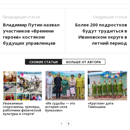
Предыдущая статья
Следующая статья
Владимир Путин назвал
Более 200 подростков
участников «Времени
будут трудиться в
героев» костяком
Ивановском округе в
будущих управленцев
летний период
СХОЖИЕ СТАТЬИ
БОЛЬШЕ ОТ АВТОРА
Уважаемые
«Их судьбы — это
«Круглая» дата
спортсмены, тренеры,
история села
Тимошихи
работники физической
Буньково»
культуры и спорта!