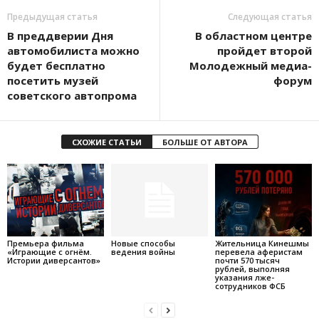
Предыдущая статья
Следующая статья
В преддверии Дня
В областном центре
автомобилиста можно
пройдет второй
будет бесплатно
Молодежный медиа-
посетить музей
форум
советского автопрома
СХОЖИЕ СТАТЬИ
БОЛЬШЕ ОТ АВТОРА
Премьера фильма
Новые способы
Жительница Кинешмы
«Играющие с огнём.
ведения войны
перевела аферистам
Истории диверсантов»
почти 570 тысяч
рублей, выполняя
указания лже-
сотрудников ФСБ