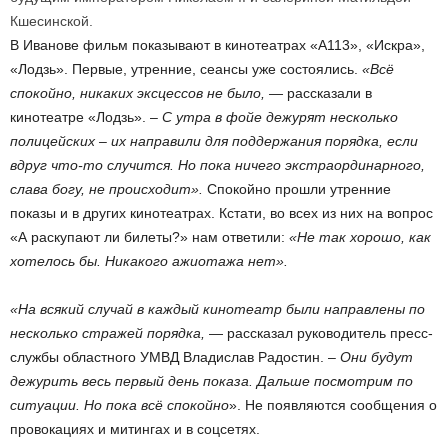
Кшесинской.
В Иванове фильм показывают в кинотеатрах «А113», «Искра»,
«Лодзь». Первые, утренние, сеансы уже состоялись.
«Всё
спокойно, никаких эксцессов не было, —
рассказали в
кинотеатре «Лодзь». –
С утра в фойе дежурят несколько
полицейских – их направили для поддержания порядка, если
вдруг что-то случится. Но пока ничего экстраординарного,
слава богу, не происходит».
Спокойно прошли утренние
показы и в других кинотеатрах. Кстати, во всех из них на вопрос
«А раскупают ли билеты?» нам ответили:
«Не так хорошо, как
хотелось бы. Никакого ажиотажа нет».
«На всякий случай в каждый кинотеатр были направлены по
несколько стражей порядка,
— рассказал руководитель пресс-
службы областного УМВД Владислав Радостин. –
Они будут
дежурить весь первый день показа. Дальше посмотрим по
ситуации. Но пока всё спокойно
». Не появляются сообщения о
провокациях и митингах и в соцсетях.