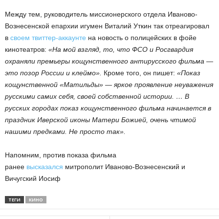
Между тем, руководитель миссионерского отдела Иваново-
Вознесенской епархии игумен Виталий Уткин так отреагировал
в
своем твиттер-аккаунте
на новость о полицейских в фойе
кинотеатров:
«На мой взгляд, то, что ФСО и Росгвардия
охраняли премьеры кощунственного антирусского фильма —
это позор России и клеймо».
Кроме того, он пишет:
«Показ
кощунственной «Матильды» — яркое проявление неуважения
русскими самих себя, своей собственной истории. … В
русских городах показ кощунственного фильма начинается в
праздник Иверской иконы Матери Божией, очень чтимой
нашими предками. Не просто так».
Напомним, против показа фильма
ранее
высказался
митрополит Иваново-Вознесенский и
Вичугский Иосиф
ТЕГИ
КИНО