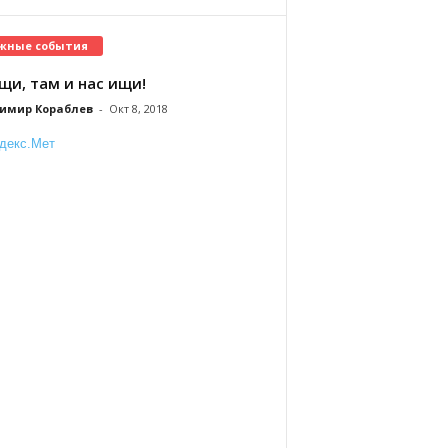
жные события
щи, там и нас ищи!
имир Кораблев
-
Окт 8, 2018