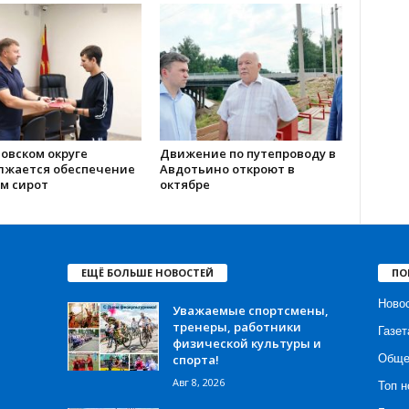
овском округе
Движение по путепроводу в
лжается обеспечение
Авдотьино откроют в
м сирот
октябре
ЕЩЁ БОЛЬШЕ НОВОСТЕЙ
ПО
Ново
Уважаемые спортсмены,
тренеры, работники
Газет
физической культуры и
спорта!
Обще
Авг 8, 2026
Топ н