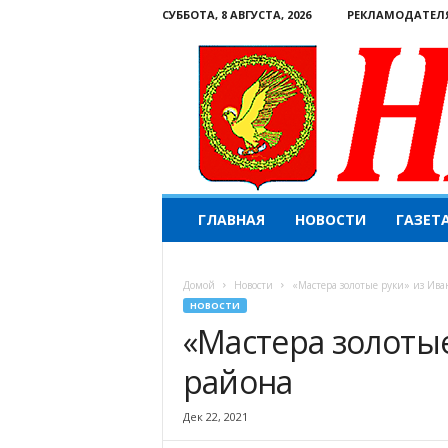
СУББОТА, 8 АВГУСТА, 2026
РЕКЛАМОДАТЕЛ
Н
ГЛАВНАЯ
НОВОСТИ
ГАЗЕТ
а
ш
е
Домой
Новости
«Мастера золотые руки» из Ива
с
НОВОСТИ
л
«Мастера золотые
о
в
района
о
.
К
Дек 22, 2021
о