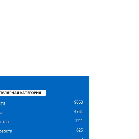
ПУЛЯРНАЯ КАТЕГОРИЯ
9653
сти
4761
а
1111
ство
825
овости