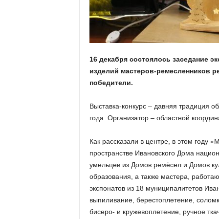
а
н
о
в
с
к
16 декабря состоялось заседание эк
о
изделий мастеров-ремесленников р
й
о
победители.
б
л
Выставка-конкурс – давняя традиция обл
а
года. Организатор – областной координ
с
т
Как рассказали в центре, в этом году 
и
пространстве Ивановского Дома национ
умельцев из Домов ремёсел и Домов ку
образования, а также мастера, работа
экспонатов из 18 муниципалитетов Иван
выпиливание, берестоплетение, соломк
бисеро- и кружевоплетение, ручное ткач