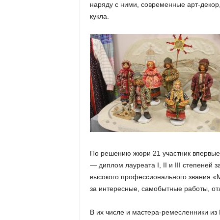
наряду с ними, современные арт-деко
кукла.
По решению жюри 21 участник впервые 
— диплом лауреата I, II и III степене
высокого профессионального звания «М
за интересные, самобытные работы, о
В их числе и мастера-ремесленники из 