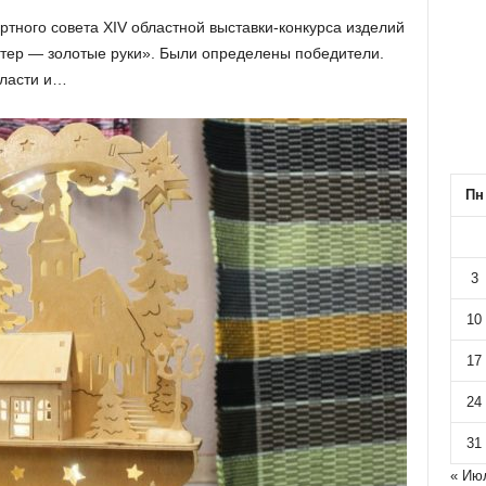
ртного совета XIV областной выставки-конкурса изделий
тер — золотые руки». Были определены победители.
бласти и…
Пн
3
10
17
24
31
« Ию