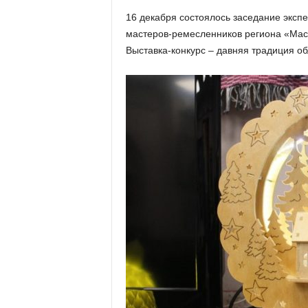
х
16 декабря состоялось заседание экспе
м
мастеров-ремесленников региона «Мас
а
,
Выставка-конкурс – давняя традиция о
И
в
а
н
о
в
с
к
и
й
о
к
р
у
г
И
в