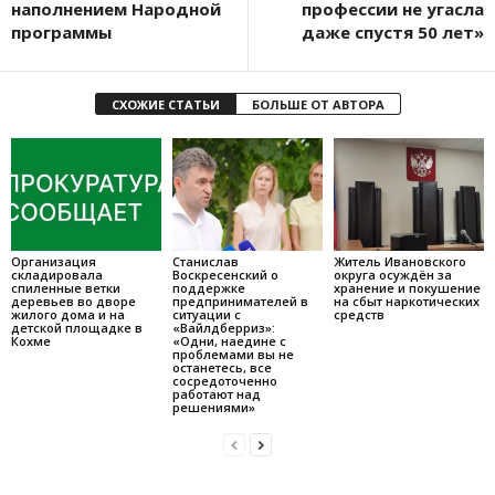
наполнением Народной
профессии не угасла
программы
даже спустя 50 лет»
СХОЖИЕ СТАТЬИ
БОЛЬШЕ ОТ АВТОРА
Организация
Станислав
Житель Ивановского
складировала
Воскресенский о
округа осуждён за
спиленные ветки
поддержке
хранение и покушение
деревьев во дворе
предпринимателей в
на сбыт наркотических
жилого дома и на
ситуации с
средств
детской площадке в
«Вайлдберриз»:
Кохме
«Одни, наедине с
проблемами вы не
останетесь, все
сосредоточенно
работают над
решениями»