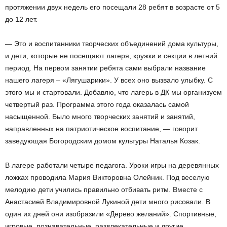
протяжении двух недель его посещали 28 ребят в возрасте от 5
до 12 лет.
— Это и воспитанники творческих объединений дома культуры,
и дети, которые не посещают лагеря, кружки и секции в летний
период. На первом занятии ребята сами выбрали название
нашего лагеря – «Лягушарики». У всех оно вызвало улыбку. С
этого мы и стартовали. Добавлю, что лагерь в ДК мы организуем
четвертый раз. Программа этого года оказалась самой
насыщенной. Было много творческих занятий и занятий,
направленных на патриотическое воспитание, — говорит
заведующая Богородским домом культуры Наталья Козак.
В лагере работали четыре педагога. Уроки игры на деревянных
ложках проводила Мария Викторовна Олейник. Под веселую
мелодию дети учились правильно отбивать ритм. Вместе с
Анастасией Владимировной Лукиной дети много рисовали. В
один их дней они изобразили «Дерево желаний». Спортивные,
игровые, познавательные, развлекательные и другие