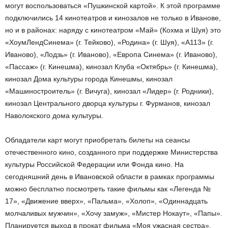
могут воспользоваться «Пушкинской картой». К этой программе
подключились 14 кинотеатров и кинозалов не только в Иванове,
но и в районах: наряду с кинотеатром «Май» (Кохма и Шуя) это
«ХоумЛендСинема» (г. Тейково), «Родина» (г. Шуя), «А113» (г.
Иваново), «Лодзь» (г. Иваново), «Европа Синема» (г. Иваново),
«Пассаж» (г. Кинешма), кинозал Клуба «Октябрь» (г. Кинешма),
кинозал Дома культуры города Кинешмы, кинозал
«Машиностроитель» (г. Вичуга), кинозал «Лидер» (г. Родники),
кинозал Центрального дворца культуры г. Фурманов, кинозал
Наволокского дома культуры.
Обладатели карт могут приобретать билеты на сеансы
отечественного кино, созданного при поддержке Министерства
культуры Российской Федерации или Фонда кино. На
сегодняшний день в Ивановской области в рамках программы
можно бесплатно посмотреть такие фильмы как «Легенда №
17», «Движение вверх», «Пальма», «Холоп», «Одиннадцать
молчаливых мужчин», «Хочу замуж», «Мистер Нокаут», «Папы».
Планируется выход в прокат фильма «Моя ужасная сестра»,