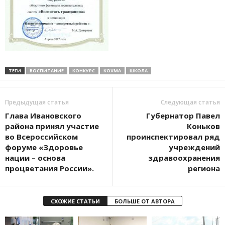
ТЕГИ
ВОСПИТАНИЕ
КОНКУРС
КОХМА
ШКОЛА
Предыдущая статья
Следующая статья
Глава Ивановского
Губернатор Павел
района принял участие
Коньков
во Всероссийском
проинспектировал ряд
форуме «Здоровье
учреждений
нации – основа
здравоохранения
процветания России».
региона
СХОЖИЕ СТАТЬИ
БОЛЬШЕ ОТ АВТОРА