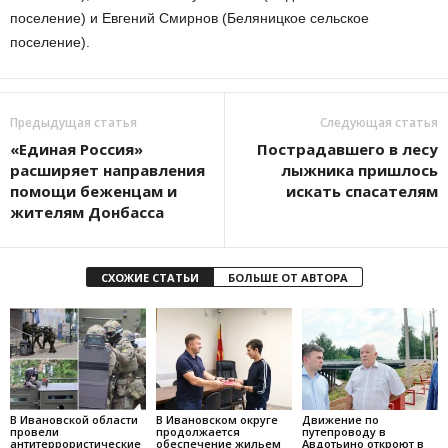
поселение) и Евгений Смирнов (Беляницкое сельское
поселение).
Предыдущая статья
Следующая статья
«Единая Россия»
Пострадавшего в лесу
расширяет направления
лыжника пришлось
помощи беженцам и
искать спасателям
жителям Донбасса
СХОЖИЕ СТАТЬИ
БОЛЬШЕ ОТ АВТОРА
В Ивановской области
В Ивановском округе
Движение по
провели
продолжается
путепроводу в
антитеррористические
обеспечение жильем
Авдотьино откроют в