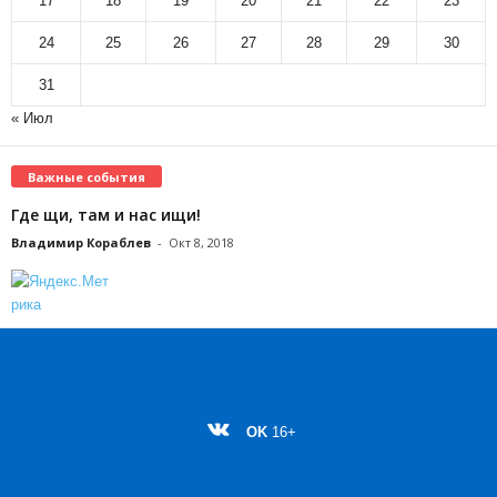
17
18
19
20
21
22
23
24
25
26
27
28
29
30
31
« Июл
Важные события
Где щи, там и нас ищи!
Владимир Кораблев
-
Окт 8, 2018
OK
16+