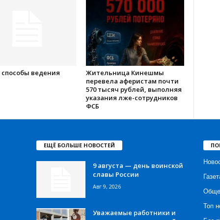
 способы ведения
Жительница Кинешмы
перевела аферистам почти
570 тысяч рублей, выполняя
указания лже-сотрудников
ФСБ
ЕЩЁ БОЛЬШЕ НОВОСТЕЙ
ПО
Ново
9 августа — день воинской
славы России
Газет
Авг 9, 2026
Обще
Топ н
Уважаемые работники и