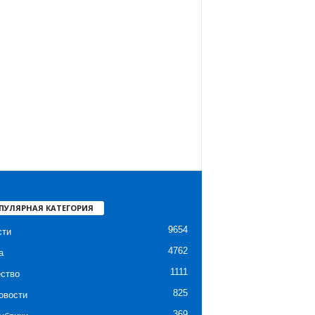
ПУЛЯРНАЯ КАТЕГОРИЯ
9654
сти
4762
а
1111
ство
825
овости
369