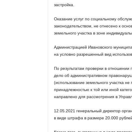
а
застройка.
н
о
в
Оказание услуг по социальному обслуж
с
законодательством, не отнесено к осн
к
земельного участка в зоне индивидуаль
о
й
Администрацией Ивановского муниципа
о
на условно разрешенный вид использов
б
л
а
По результатам проверки в отношении 
с
дело об административном правонаруше
т
(использование земельного участка не 
и
принадлежностью к той или иной катег
направлено для рассмотрения в Управл
12.05.2021 генеральный директор орга
в виде штрафа в размере 20.000 рублей