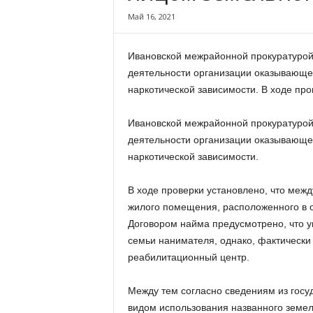
х
Май 16, 2021
м
а
,
Ивановской межрайонной прокуратурой
И
деятельности организации оказывающей
в
наркотической зависимости. В ходе пр
а
н
о
Ивановской межрайонной прокуратурой
в
деятельности организации оказывающей
с
наркотической зависимости.
к
и
В ходе проверки установлено, что меж
й
жилого помещения, расположенного в о
о
Договором найма предусмотрено, что 
к
р
семьи нанимателя, однако, фактически
у
реабилитационный центр.
г
И
Между тем согласно сведениям из госу
в
видом использования названного земел