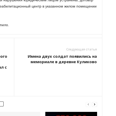
ки нарушения юридическим лицом устранены, договор
реабилитационный центр в указанном жилом помещении
пило.
Следующая статья
ного
Имена двух солдат появились на
мемориале в деревне Куликово
л с