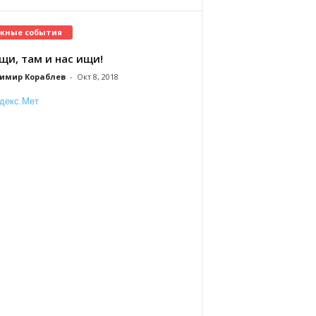
жные события
щи, там и нас ищи!
имир Кораблев
-
Окт 8, 2018