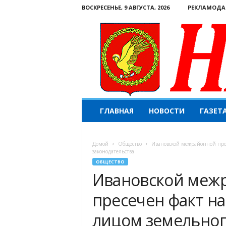
ВОСКРЕСЕНЬЕ, 9 АВГУСТА, 2026
РЕКЛАМОДА
Н
ГЛАВНАЯ
НОВОСТИ
ГАЗЕТ
а
ш
е
Домой
Общество
Ивановской межрайонной про
с
законодательства
л
ОБЩЕСТВО
о
Ивановской меж
в
о
пресечен факт 
.
К
лицом земельног
о