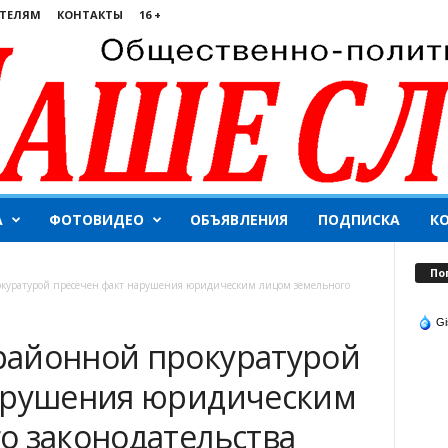
ТЕЛЯМ
КОНТАКТЫ
16 +
А
ФОТОВИДЕО
ОБЪЯВЛЕНИЯ
ПОДПИСКА
К
По
куратурой пресечен факт нарушения юридическим лицом земельного
Gi
районной прокуратурой
нарушения юридическим
о законодательства