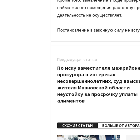
Кроме того, выявленные в ходе провер
найма жилого помещения расторгнут, 
деятельность не осуществляет.
Постановление в законную силу не всту
Предыдущая статья
По иску заместителя межрайон
прокурора в интересах
несовершеннолетних, суд взыска
жителя Ивановской области
неустойку за просрочку уплаты
алиментов
СХОЖИЕ СТАТЬИ
БОЛЬШЕ ОТ АВТОРА