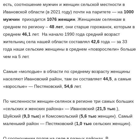
есть, соотношение мужчин и женщин сельской местности в
Ивановской области (в 2021 году) почти на паритете — на
1000
мужчин
приходится
1076 женщин
. Женщинам селянкам в
среднем по региону –
48 лет
, они старше горожанок, которым в
среднем
46,1
лет. На начало 1990 года средний возраст
жительниц села нашей области составлял
42,6
года — за 33
года наши сельские женщины в среднем «повзрослели» больше
чем на 5 лет.
Самые «молодые» в области по среднему возрасту женщины
населяют Ивановский район, там он составляет
44,5
, а самые
«взрослые» — Пестяковский,
54,6
лет.
По численности женщин-селянок в регионе три самых больших
«сельских и женских района» — Ивановский (
21,5 тыс
.),
Шуйский (
9,3 тыс
) и Комсомольский (
5,6 тыс
женщин). Самый
маленький район — Пестяковский (
1,0 тыс
сельских женщин).
О соотношении полов на селе в разных районах. В