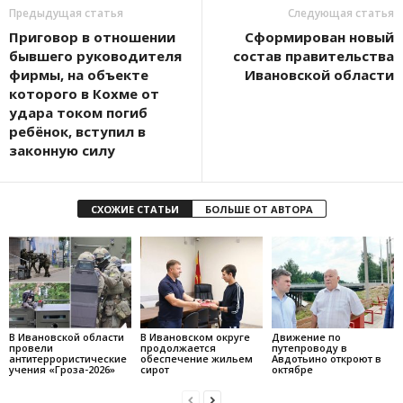
Предыдущая статья
Следующая статья
Приговор в отношении
Сформирован новый
бывшего руководителя
состав правительства
фирмы, на объекте
Ивановской области
которого в Кохме от
удара током погиб
ребёнок, вступил в
законную силу
СХОЖИЕ СТАТЬИ
БОЛЬШЕ ОТ АВТОРА
В Ивановской области
В Ивановском округе
Движение по
провели
продолжается
путепроводу в
антитеррористические
обеспечение жильем
Авдотьино откроют в
учения «Гроза-2026»
сирот
октябре