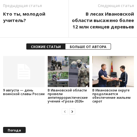
Предыдущая статья
Следующая статья
Кто ты, молодой
В лесах Ивановской
учитель?
области высажено более
12 млн сеянцев деревьев
СХОЖИЕ СТАТЬИ
БОЛЬШЕ ОТ АВТОРА
9 августа — день
В Ивановской области
В Ивановском округе
воинской славы России
провели
продолжается
антитеррористические
обеспечение жильем
учения «Гроза-2026»
сирот
Погода