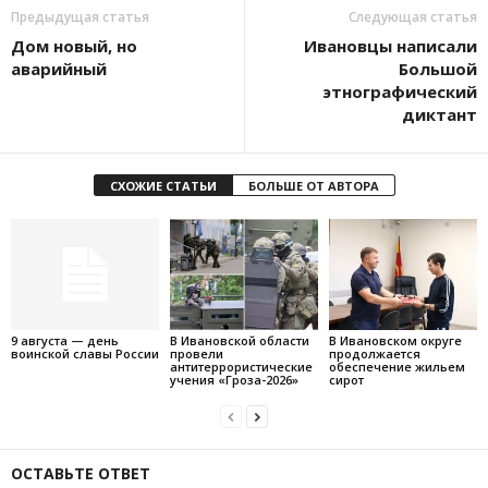
Предыдущая статья
Следующая статья
Дом новый, но
Ивановцы написали
аварийный
Большой
этнографический
диктант
СХОЖИЕ СТАТЬИ
БОЛЬШЕ ОТ АВТОРА
9 августа — день
В Ивановской области
В Ивановском округе
воинской славы России
провели
продолжается
антитеррористические
обеспечение жильем
учения «Гроза-2026»
сирот
ОСТАВЬТЕ ОТВЕТ