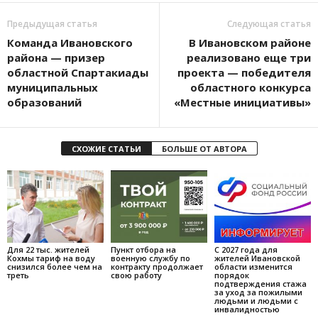
Предыдущая статья
Следующая статья
Команда Ивановского
В Ивановском районе
района — призер
реализовано еще три
областной Спартакиады
проекта — победителя
муниципальных
областного конкурса
образований
«Местные инициативы»
СХОЖИЕ СТАТЬИ
БОЛЬШЕ ОТ АВТОРА
Для 22 тыс. жителей
Пункт отбора на
С 2027 года для
Кохмы тариф на воду
военную службу по
жителей Ивановской
снизился более чем на
контракту продолжает
области изменится
треть
свою работу
порядок
подтверждения стажа
за уход за пожилыми
людьми и людьми с
инвалидностью