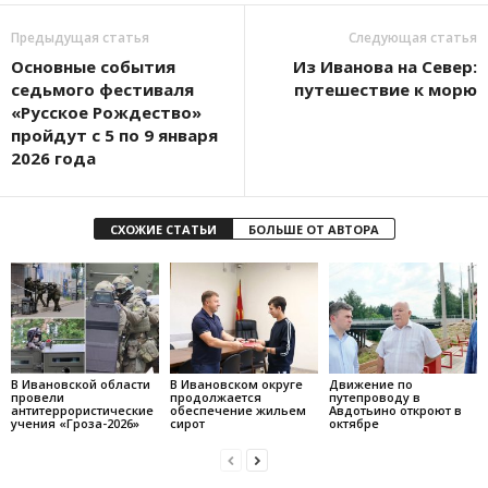
Предыдущая статья
Следующая статья
Основные события
Из Иванова на Север:
седьмого фестиваля
путешествие к морю
«Русское Рождество»
пройдут с 5 по 9 января
2026 года
СХОЖИЕ СТАТЬИ
БОЛЬШЕ ОТ АВТОРА
В Ивановской области
В Ивановском округе
Движение по
провели
продолжается
путепроводу в
антитеррористические
обеспечение жильем
Авдотьино откроют в
учения «Гроза-2026»
сирот
октябре