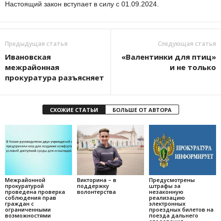
Настоящий закон вступает в силу с 01.09.2024.
Предыдущая статья
Следующая статья
Ивановская
«Валентинки для птиц»
межрайонная
и не только
прокуратура разъясняет
СХОЖИЕ СТАТЬИ
БОЛЬШЕ ОТ АВТОРА
Межрайонной
Викторина – в
Предусмотрены
прокуратурой
поддержку
штрафы за
проведена проверка
волонтерства
незаконную
соблюдения прав
реализацию
граждан с
электронных
ограниченными
проездных билетов на
возможностями
поезда дальнего