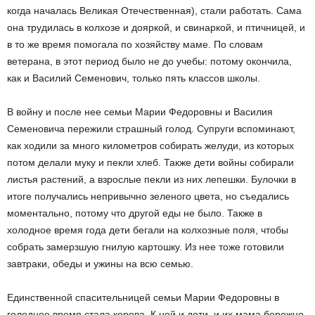
когда началась Великая Отечественная), стали работать. Сама
она трудилась в колхозе и дояркой, и свинаркой, и птичницей, и
в то же время помогала по хозяйству маме. По словам
ветерана, в этот период было не до учебы: потому окончила,
как и Василий Семенович, только пять классов школы.
В войну и после нее семьи Марии Федоровны и Василия
Семеновича пережили страшный голод. Супруги вспоминают,
как ходили за много километров собирать желуди, из которых
потом делали муку и пекли хлеб. Также дети войны собирали
листья растений, а взрослые пекли из них лепешки. Булочки в
итоге получались непривычно зеленого цвета, но съедались
моментально, потому что другой еды не было. Также в
холодное время года дети бегали на колхозные поля, чтобы
собрать замерзшую гнилую картошку. Из нее тоже готовили
завтраки, обеды и ужины на всю семью.
Единственной спасительницей семьи Марии Федоровны в
голодное время стала корова. К ней и дети, и их мама бережно