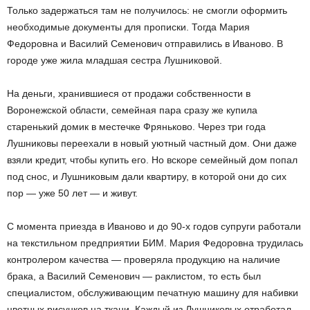
Только задержаться там не получилось: не смогли оформить
необходимые документы для прописки. Тогда Мария
Федоровна и Василий Семенович отправились в Иваново. В
городе уже жила младшая сестра Лушниковой.
На деньги, хранившиеся от продажи собственности в
Воронежской области, семейная пара сразу же купила
старенький домик в местечке Фряньково. Через три года
Лушниковы переехали в новый уютный частный дом. Они даже
взяли кредит, чтобы купить его. Но вскоре семейный дом попал
под снос, и Лушниковым дали квартиру, в которой они до сих
пор — уже 50 лет — и живут.
С момента приезда в Иваново и до 90-х годов супруги работали
на текстильном предприятии БИМ. Мария Федоровна трудилась
контролером качества — проверяла продукцию на наличие
брака, а Василий Семенович — раклистом, то есть был
специалистом, обслуживающим печатную машину для набивки
цветных рисунков на ткани. Каждый из Лушниковых отработал