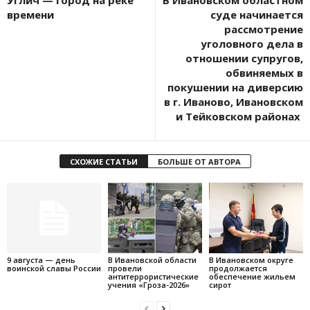
Углич — город на реке
В Ивановском областном
времени
суде начинается
рассмотрение
уголовного дела в
отношении супругов,
обвиняемых в
покушении на диверсию
в г. Иваново, Ивановском
и Тейковском районах
СХОЖИЕ СТАТЬИ
БОЛЬШЕ ОТ АВТОРА
9 августа — день
В Ивановской области
В Ивановском округе
воинской славы России
провели
продолжается
антитеррористические
обеспечение жильем
учения «Гроза-2026»
сирот