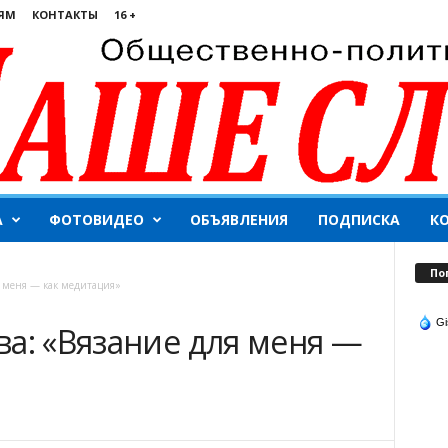
ЯМ
КОНТАКТЫ
16 +
А
ФОТОВИДЕО
ОБЪЯВЛЕНИЯ
ПОДПИСКА
К
По
я меня — как медитация»
Gi
а: «Вязание для меня —