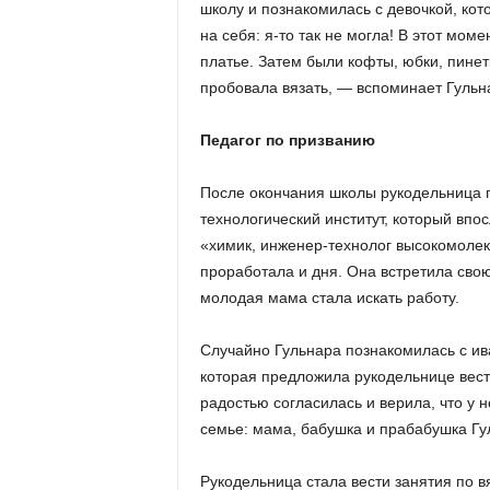
школу и познакомилась с девочкой, кот
на себя: я-то так не могла! В этот моме
платье. Затем были кофты, юбки, пинетк
пробовала вязать, — вспоминает Гульн
Педагог по призванию
После окончания школы рукодельница п
технологический институт, который впо
«химик, инженер-технолог высокомоле
проработала и дня. Она встретила сво
молодая мама стала искать работу.
Случайно Гульнара познакомилась с ив
которая предложила рукодельнице вест
радостью согласилась и верила, что у н
семье: мама, бабушка и прабабушка Гу
Рукодельница стала вести занятия по в