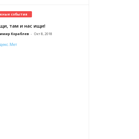
жные события
щи, там и нас ищи!
имир Кораблев
-
Окт 8, 2018