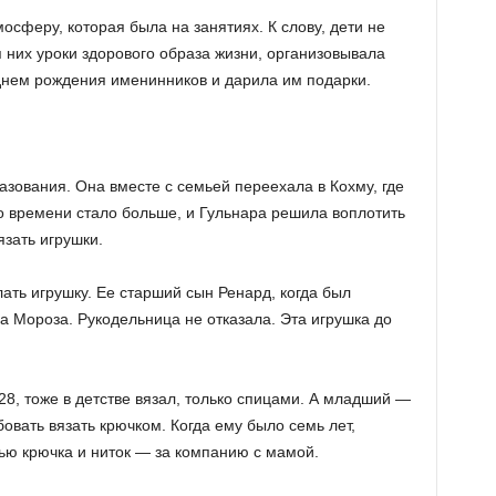
осферу, которая была на занятиях. К слову, дети не
я них уроки здорового образа жизни, организовывала
 днем рождения именинников и дарила им подарки.
азования. Она вместе с семьей переехала в Кохму, где
о времени стало больше, и Гульнара решила воплотить
зать игрушки.
ть игрушку. Ее старший сын Ренард, когда был
а Мороза. Рукодельница не отказала. Эта игрушка до
 28, тоже в детстве вязал, только спицами. А младший —
овать вязать крючком. Когда ему было семь лет,
ью крючка и ниток — за компанию с мамой.