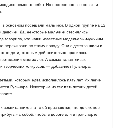
иходило немного ребят. Но постепенно все новые и
я.
ы в основном посещали мальчики. В одной группе на 12
 девочки. Да, некоторые мальчики стеснялись
егда говорила, что наши известные модельеры-мужчины
 не переживали по этому поводу. Они с детства шили и
что те дети, которым действительно нравилось
 протяжении многих лет. А самые талантливые
и творческих конкурсов, — добавляет Гульнара.
детьми, которым едва исполнилось пять лет. Их легче
ается Гульнара. Некоторые из тех пятилетних детей
зрасте.
 воспитанников, а те ей признаются, что до сих пор
трибуты» с собой, чтобы в дороге или в транспорте