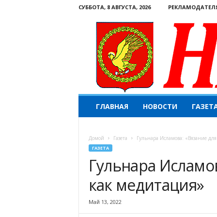
СУББОТА, 8 АВГУСТА, 2026
РЕКЛАМОДАТЕЛ
Н
ГЛАВНАЯ
НОВОСТИ
ГАЗЕТ
а
ш
е
Домой
Газета
Гульнара Исламова: «Вязание дл
с
ГАЗЕТА
л
Гульнара Исламов
о
в
как медитация»
о
.
К
Май 13, 2022
о