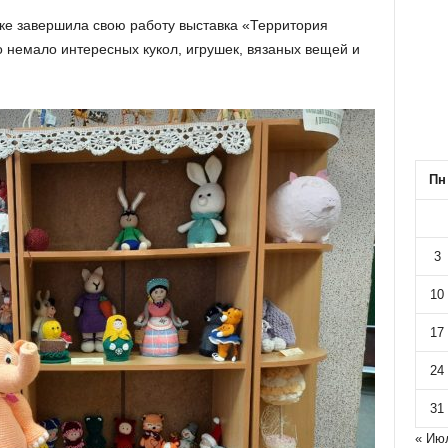
еке завершила свою работу выставка «Территория
о немало интересных кукол, игрушек, вязаных вещей и
Пн
3
10
17
24
31
« Ию