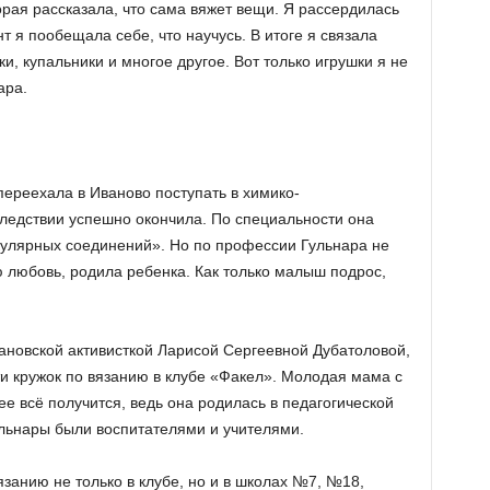
орая рассказала, что сама вяжет вещи. Я рассердилась
нт я пообещала себе, что научусь. В итоге я связала
и, купальники и многое другое. Вот только игрушки я не
ара.
ереехала в Иваново поступать в химико-
следствии успешно окончила. По специальности она
кулярных соединений». Но по профессии Гульнара не
ю любовь, родила ребенка. Как только малыш подрос,
ановской активисткой Ларисой Сергеевной Дубатоловой,
и кружок по вязанию в клубе «Факел». Молодая мама с
ее всё получится, ведь она родилась в педагогической
льнары были воспитателями и учителями.
язанию не только в клубе, но и в школах №7, №18,