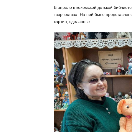
х
В апреле в кохомской детской библиот
м
творчества». На ней было представлен
а
,
картин, сделанных…
И
в
а
н
о
в
с
к
и
й
о
к
р
у
г
И
в