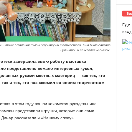
Ва
Где 
Влад
он - тоже стала частью «Территории творчества». Она была связана
Гульнарой и ее младшим сыном.
иотеке завершила свою работу выставка
ыло представлено немало интересных кукол,
деланных руками местных мастериц — как тех, кто
 так и тех, кто познакомил со своим творчеством
ства» в этом году вошли кохомская рукодельница
ламовы представили игрушки, которые они сами
и Динар рассказали и «Нашему слову».