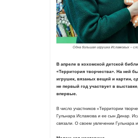
а
н
о
в
с
к
о
й
Одна большая игрушка Исламовых – сл
о
б
В апреле в кохомской детской библ
л
а
«Территория творчества». На ней б
с
игрушек, вязаных вещей и картин, с
т
не первый год участвует в выставке,
и
впервые.
В число участников «Территории творче
Гульнара Исламова и ее сын Динар. Ис
связали. О своем увлечении Гульнара 