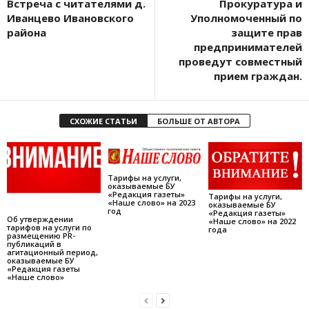
Встреча с читателями д.
Прокуратура и
Иванцево Ивановского
Уполномоченный по
района
защите прав
предпринимателей
проведут совместный
прием граждан.
СХОЖИЕ СТАТЬИ
БОЛЬШЕ ОТ АВТОРА
Тарифы на услуги,
оказываемые БУ
«Редакция газеты»
Тарифы на услуги,
«Наше слово» на 2023
оказываемые БУ
год
«Редакция газеты»
Об утверждении
«Наше слово» на 2022
тарифов на услуги по
года
размещению PR-
публикаций в
агитационный период,
оказываемые БУ
«Редакция газеты
«Наше слово»